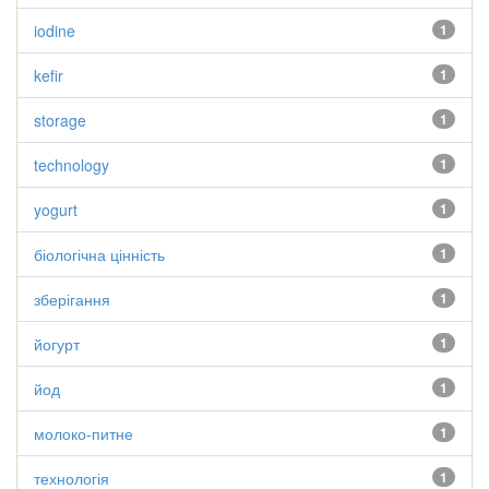
iodine
1
kefir
1
storage
1
technology
1
yogurt
1
біологічна цінність
1
зберігання
1
йогурт
1
йод
1
молоко-питне
1
технологія
1