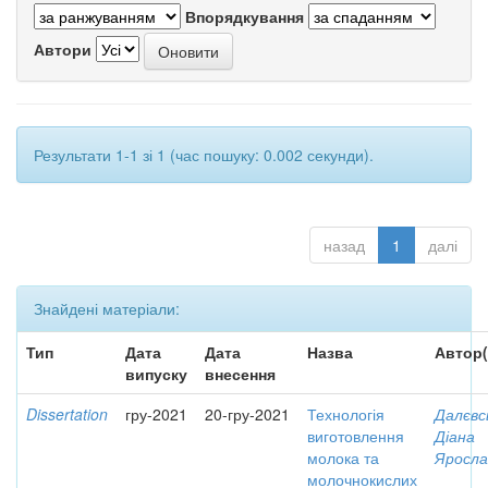
Впорядкування
Автори
Результати 1-1 зі 1 (час пошуку: 0.002 секунди).
назад
1
далі
Знайдені матеріали:
Тип
Дата
Дата
Назва
Автор(
випуску
внесення
Dissertation
гру-2021
20-гру-2021
Технологія
Далєвс
виготовлення
Діана
молока та
Яросла
молочнокислих