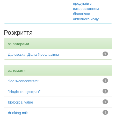
продуктів з
використанням
біологічно
активного йоду
Розкриття
за авторами
Далєвська, Діана Ярославівна
1
за темами
"Iodis-concentrate"
1
"Йодіс-концентрат"
1
biological value
1
drinking milk
1