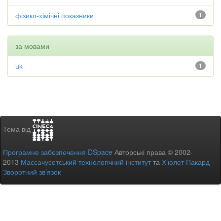
фізико-хімічні показники
1
за мовами
uk
1
Тема від
Програмне забезпечення DSpace
Авторські права © 2002-
2013
Массачусетський технологічний інститут
та
Х’юлет Пакард
-
Зворотний зв’язок