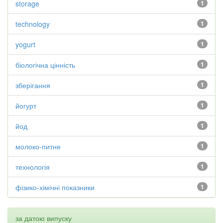
storage
1
technology
1
yogurt
1
біологічна цінність
1
зберігання
1
йогурт
1
йод
1
молоко-питне
1
технологія
1
фізико-хімічні показники
1
за датою випуску