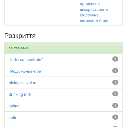
продуктів з
використанням
біологічно
активного йоду
Розкриття
за темами
"Iodis-concentrate"
1
"Йодіс-концентрат"
1
biological value
1
drinking milk
1
iodine
1
kefir
1