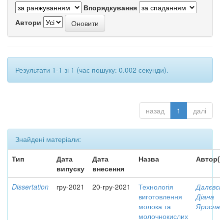
Впорядкування
Автори
Результати 1-1 зі 1 (час пошуку: 0.002 секунди).
назад
1
далі
Знайдені матеріали:
Тип
Дата
Дата
Назва
Автор(
випуску
внесення
Dissertation
гру-2021
20-гру-2021
Технологія
Далєвс
виготовлення
Діана
молока та
Яросла
молочнокислих