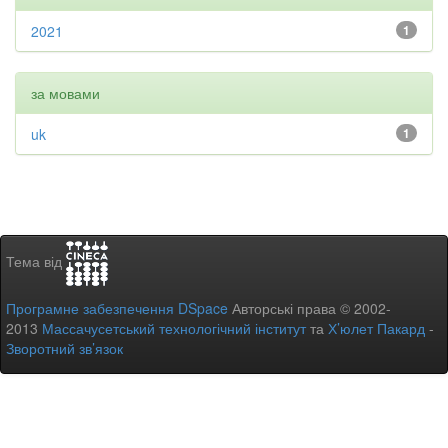
2021
1
за мовами
uk
1
Тема від
Програмне забезпечення DSpace
Авторські права © 2002-
2013
Массачусетський технологічний інститут
та
Х’юлет Пакард
-
Зворотний зв’язок