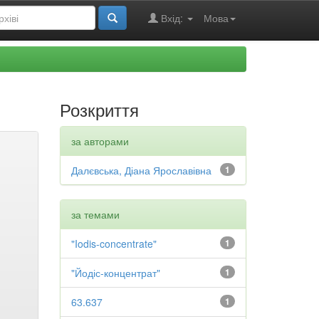
Вхід:
Мова
Розкриття
за авторами
Далєвська, Діана Ярославівна
1
за темами
"Iodis-concentrate"
1
"Йодіс-концентрат"
1
63.637
1