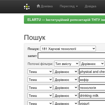
Домівка
Перегляд
Довідка
Skip
ELARTU — Інституційний репозитарій ТНТУ ім
navigation
Пошук
Пошук:
запит
Поточні фільтри: