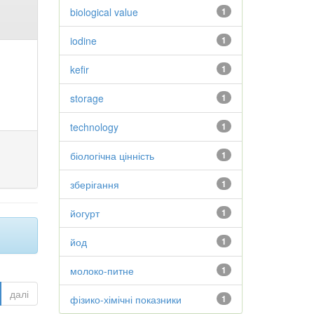
biological value
1
iodine
1
kefir
1
storage
1
technology
1
біологічна цінність
1
зберігання
1
йогурт
1
йод
1
молоко-питне
1
далі
фізико-хімічні показники
1