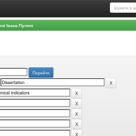
ені Івана Пулюя