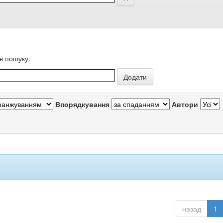
в пошуку.
Впорядкування
Автори
назад
1