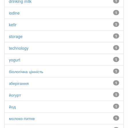
drinking milk
1
iodine
1
kefir
1
storage
1
technology
1
yogurt
1
біологічна цінність
1
зберігання
1
йогурт
1
йод
1
молоко-питне
1