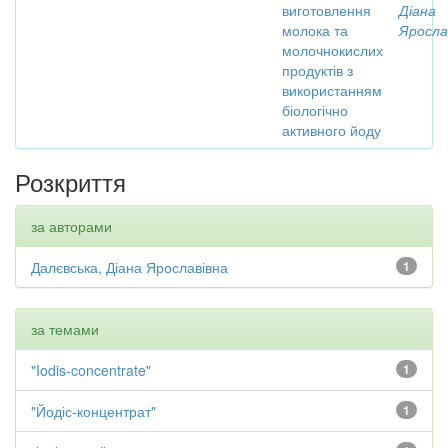
виготовлення
Діана
молока та
Яросла
молочнокислих
продуктів з
використанням
біологічно
активного йоду
Розкриття
за авторами
Далєвська, Діана Ярославівна
1
за темами
"Iodis-concentrate"
1
"Йодіс-концентрат"
1