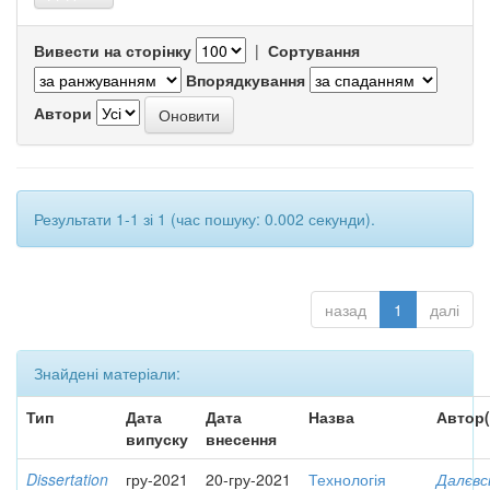
Вивести на сторінку
|
Сортування
Впорядкування
Автори
Результати 1-1 зі 1 (час пошуку: 0.002 секунди).
назад
1
далі
Знайдені матеріали:
Тип
Дата
Дата
Назва
Автор(
випуску
внесення
Dissertation
гру-2021
20-гру-2021
Технологія
Далєвс