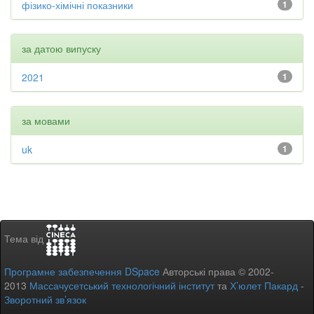
фізико-хімічні показники
1
за датою випуску
2021
1
за мовами
uk
1
Тема від
Програмне забезпечення DSpace
Авторські права © 2002-
2013
Массачусетський технологічний інститут
та
Х’юлет Пакард
-
Зворотний зв’язок