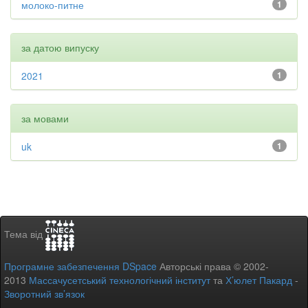
молоко-питне
1
за датою випуску
2021
1
за мовами
uk
1
Тема від
Програмне забезпечення DSpace
Авторські права © 2002-
2013
Массачусетський технологічний інститут
та
Х’юлет Пакард
-
Зворотний зв’язок