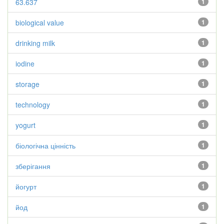
63.637
1
biological value
1
drinking milk
1
iodine
1
storage
1
technology
1
yogurt
1
біологічна цінність
1
зберігання
1
йогурт
1
йод
1