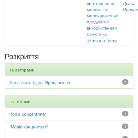
виготовлення
Діана
молока та
Яросла
молочнокислих
продуктів з
використанням
біологічно
активного йоду
Розкриття
за авторами
Далєвська, Діана Ярославівна
1
за темами
"Iodis-concentrate"
1
"Йодіс-концентрат"
1