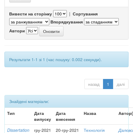
Вивести на сторінку
|
Сортування
Впорядкування
Автори
Результати 1-1 зі 1 (час пошуку: 0.002 секунди).
назад
1
далі
Знайдені матеріали:
Тип
Дата
Дата
Назва
Автор(
випуску
внесення
Dissertation
гру-2021
20-гру-2021
Технологія
Далєвс