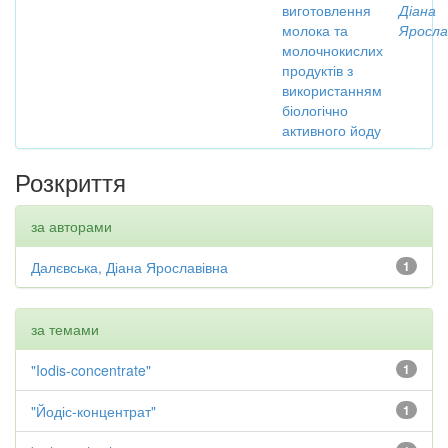
виготовлення
Діана
молока та
Яросла
молочнокислих
продуктів з
використанням
біологічно
активного йоду
Розкриття
за авторами
Далєвська, Діана Ярославівна
1
за темами
"Iodis-concentrate"
1
"Йодіс-концентрат"
1