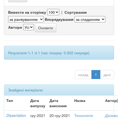
Вивести на сторінку
|
Сортування
Впорядкування
Автори
Результати 1-1 зі 1 (час пошуку: 0.002 секунди).
назад
1
далі
Знайдені матеріали:
Тип
Дата
Дата
Назва
Автор(
випуску
внесення
Dissertation
гру-2021
20-гру-2021
Технологія
Далєвс