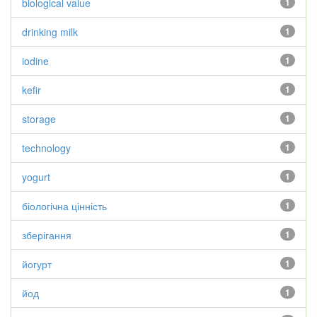
biological value
1
drinking milk
1
iodine
1
kefir
1
storage
1
technology
1
yogurt
1
біологічна цінність
1
зберігання
1
йогурт
1
йод
1