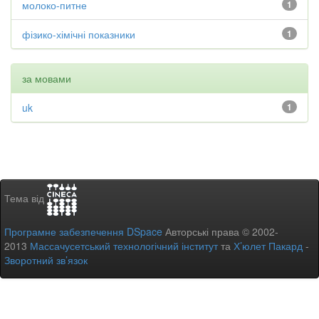
молоко-питне
1
фізико-хімічні показники
1
за мовами
uk
1
Тема від
Програмне забезпечення DSpace
Авторські права © 2002-
2013
Массачусетський технологічний інститут
та
Х’юлет Пакард
-
Зворотний зв’язок