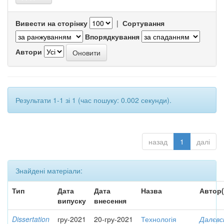
Вивести на сторінку
|
Сортування
Впорядкування
Автори
Результати 1-1 зі 1 (час пошуку: 0.002 секунди).
назад
1
далі
Знайдені матеріали:
Тип
Дата
Дата
Назва
Автор(
випуску
внесення
Dissertation
гру-2021
20-гру-2021
Технологія
Далєвс