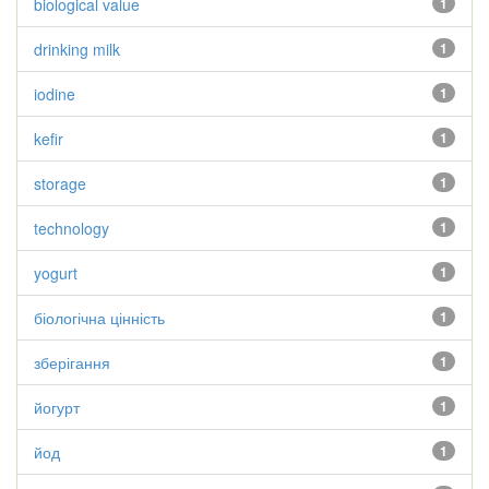
biological value
1
drinking milk
1
iodine
1
kefir
1
storage
1
technology
1
yogurt
1
біологічна цінність
1
зберігання
1
йогурт
1
йод
1