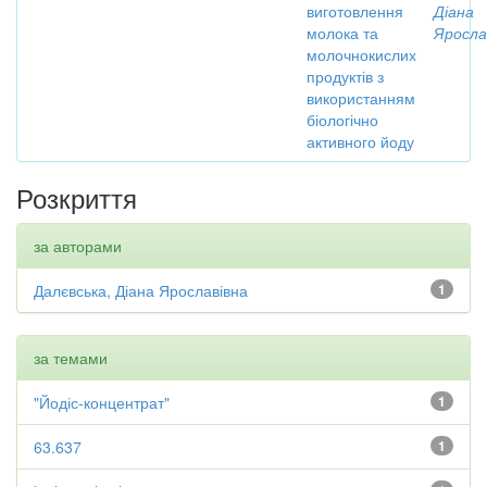
виготовлення
Діана
молока та
Яросла
молочнокислих
продуктів з
використанням
біологічно
активного йоду
Розкриття
за авторами
Далєвська, Діана Ярославівна
1
за темами
"Йодіс-концентрат"
1
63.637
1