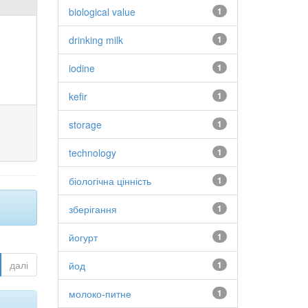
biological value
1
drinking milk
1
iodine
1
kefir
1
storage
1
technology
1
біологічна цінність
1
зберігання
1
йогурт
1
далі
йод
1
молоко-питне
1