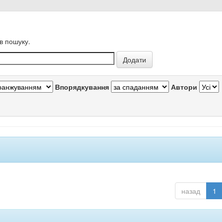
в пошуку.
Впорядкування
Автори
назад
1