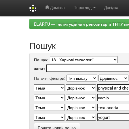
Домівка
Перегляд
Довідка
Skip
ELARTU — Інституційний репозитарій ТНТУ ім
navigation
Пошук
Пошук:
запит
Поточні фільтри:
Почати новий пошук