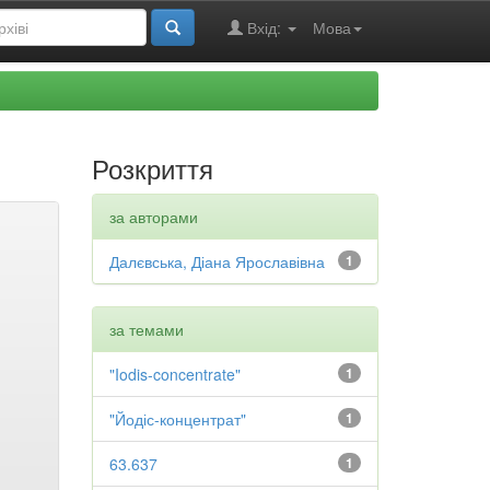
Вхід:
Мова
Розкриття
за авторами
Далєвська, Діана Ярославівна
1
за темами
"Iodis-concentrate"
1
"Йодіс-концентрат"
1
63.637
1