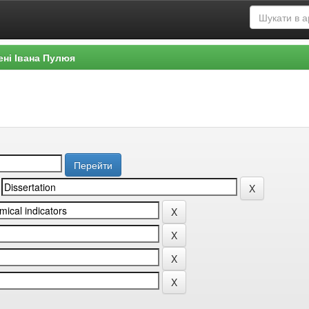
ені Івана Пулюя