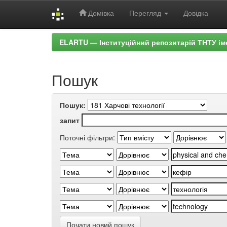
Домівка
Перегляд
Довідка
Skip
ELARTU — Інституційний репозитарій ТНТУ ім
navigation
Пошук
Пошук:
запит
Поточні фільтри:
Почати новий пошук