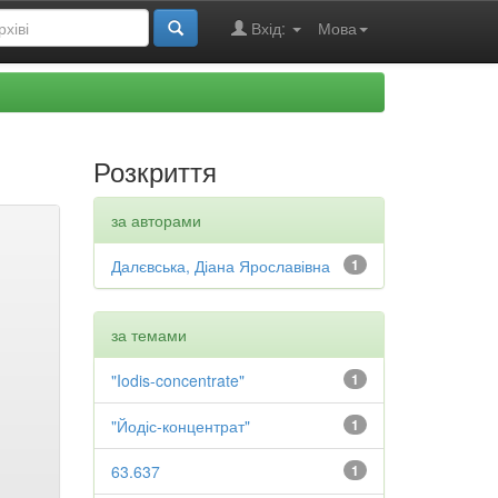
Вхід:
Мова
Розкриття
за авторами
Далєвська, Діана Ярославівна
1
за темами
"Iodis-concentrate"
1
"Йодіс-концентрат"
1
63.637
1