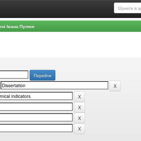
ені Івана Пулюя