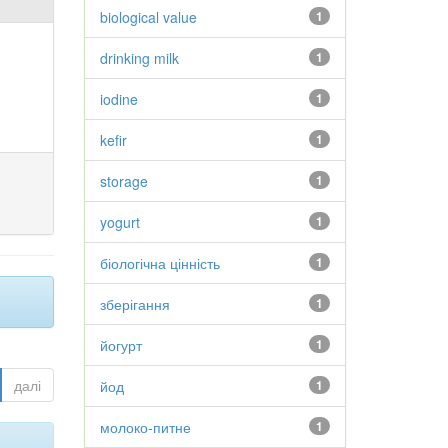
biological value
1
drinking milk
1
iodine
1
kefir
1
storage
1
yogurt
1
біологічна цінність
1
зберігання
1
йогурт
1
далі
йод
1
молоко-питне
1