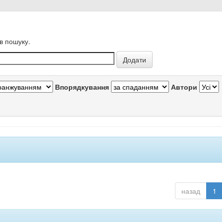
в пошуку.
Впорядкування
Автори
назад
1