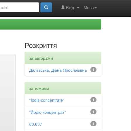
Вхід:
Мова
Розкриття
за авторами
Далєвська, Діана Ярославівна
1
за темами
"Iodis-concentrate"
1
"Йодіс-концентрат"
1
63.637
1