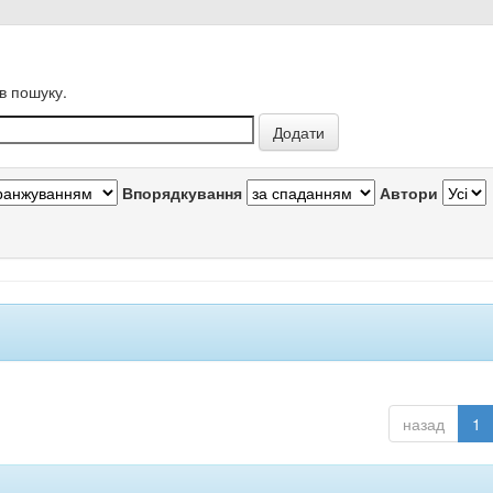
в пошуку.
Впорядкування
Автори
назад
1