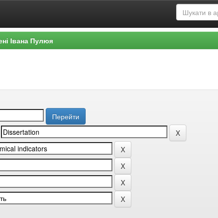
ені Івана Пулюя