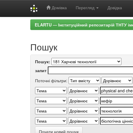
Домівка
Перегляд
Довідка
Skip
ELARTU — Інституційний репозитарій ТНТУ ім
navigation
Пошук
Пошук:
запит
Поточні фільтри:
Почати новий пошук