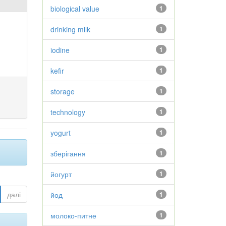
biological value
1
drinking milk
1
iodine
1
kefir
1
storage
1
technology
1
yogurt
1
зберігання
1
йогурт
1
далі
йод
1
молоко-питне
1