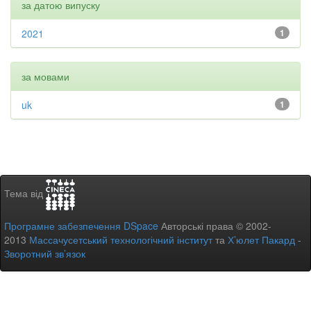
за датою випуску
2021
1
за мовами
uk
1
Тема від
Програмне забезпечення DSpace
Авторські права © 2002-
2013
Массачусетський технологічний інститут
та
Х’юлет Пакард
-
Зворотний зв’язок