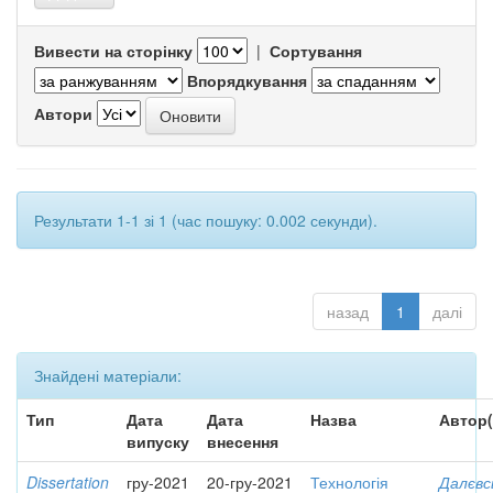
Вивести на сторінку
|
Сортування
Впорядкування
Автори
Результати 1-1 зі 1 (час пошуку: 0.002 секунди).
назад
1
далі
Знайдені матеріали:
Тип
Дата
Дата
Назва
Автор(
випуску
внесення
Dissertation
гру-2021
20-гру-2021
Технологія
Далєвс