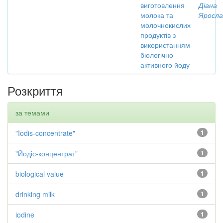
виготовлення
Діана
молока та
Яросла
молочнокислих
продуктів з
використанням
біологічно
активного йоду
Розкриття
за темами
"Iodis-concentrate"
1
"Йодіс-концентрат"
1
biological value
1
drinking milk
1
iodine
1