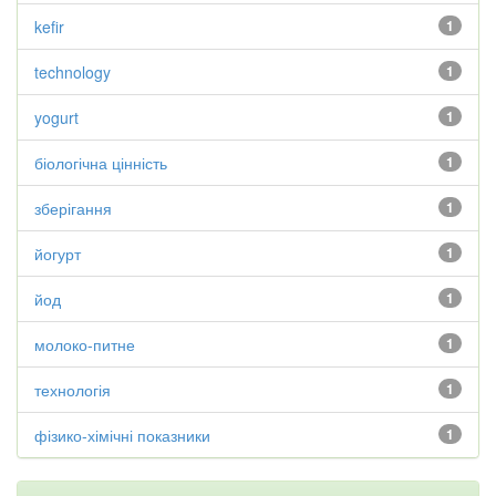
kefir
1
technology
1
yogurt
1
біологічна цінність
1
зберігання
1
йогурт
1
йод
1
молоко-питне
1
технологія
1
фізико-хімічні показники
1