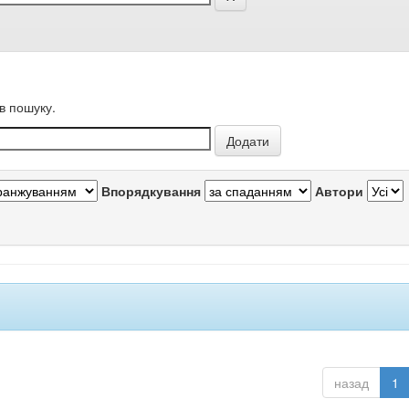
в пошуку.
Впорядкування
Автори
назад
1