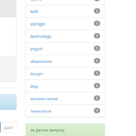
kefir
1
storage
1
technology
1
yogurt
1
зберігання
1
йогурт
1
йод
1
молоко-питне
1
технологія
1
далі
за датою випуску