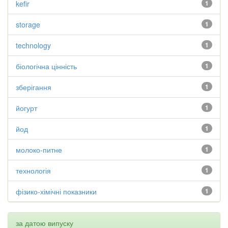
kefir
1
storage
1
technology
1
біологічна цінність
1
зберігання
1
йогурт
1
йод
1
молоко-питне
1
технологія
1
фізико-хімічні показники
1
за датою випуску