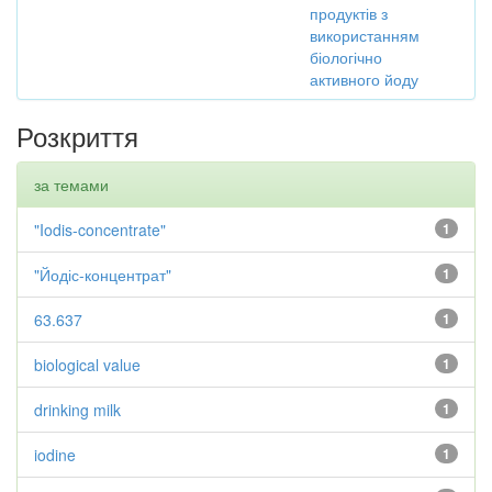
продуктів з
використанням
біологічно
активного йоду
Розкриття
за темами
"Iodis-concentrate"
1
"Йодіс-концентрат"
1
63.637
1
biological value
1
drinking milk
1
iodine
1