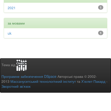
2021
1
за мовами
uk
1
Тема від
Програмне забезпечення DSpace
Авторські права © 2002-
2013
Массачусетський технологічний інститут
та
Х’юлет Пакард
-
Зворотний зв’язок