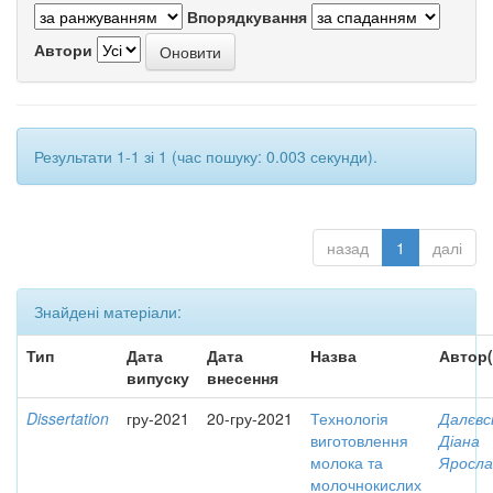
Впорядкування
Автори
Результати 1-1 зі 1 (час пошуку: 0.003 секунди).
назад
1
далі
Знайдені матеріали:
Тип
Дата
Дата
Назва
Автор(
випуску
внесення
Dissertation
гру-2021
20-гру-2021
Технологія
Далєвс
виготовлення
Діана
молока та
Яросла
молочнокислих