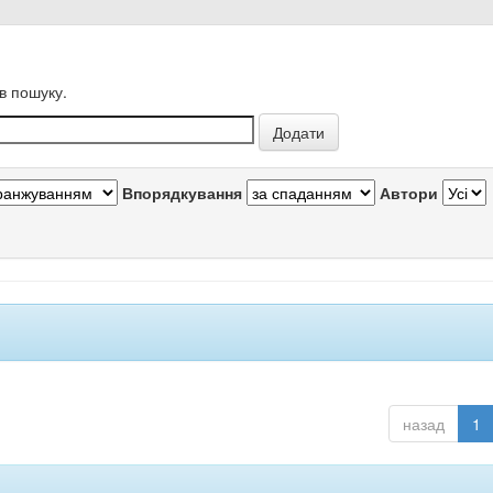
в пошуку.
Впорядкування
Автори
назад
1