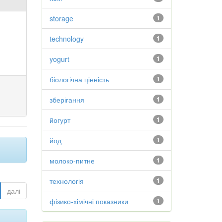
storage
1
technology
1
yogurt
1
біологічна цінність
1
зберігання
1
йогурт
1
йод
1
молоко-питне
1
технологія
1
далі
фізико-хімічні показники
1