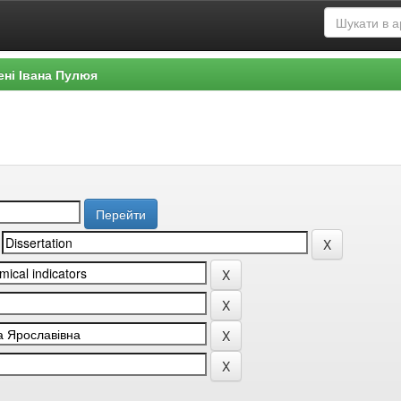
ені Івана Пулюя