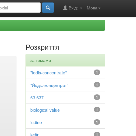
Вхід:
Мова
Розкриття
за темами
"Iodis-concentrate"
1
"Йодіс-концентрат"
1
63.637
1
biological value
1
iodine
1
kefir
1