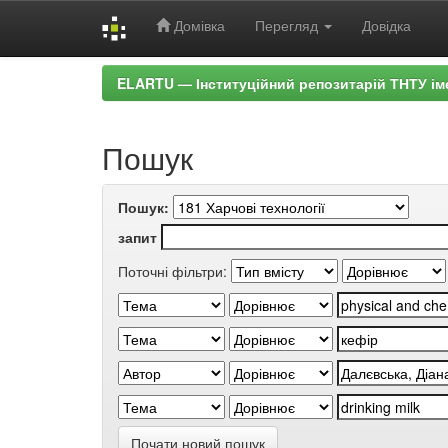
Домівка
Перегляд
Довідка
Skip
ELARTU — Інституційний репозитарій ТНТУ ім
navigation
Пошук
Пошук:
запит
Поточні фільтри:
Почати новий пошук