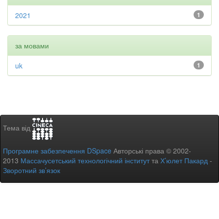
2021
1
за мовами
uk
1
Тема від
Програмне забезпечення DSpace
Авторські права © 2002-
2013
Массачусетський технологічний інститут
та
Х’юлет Пакард
-
Зворотний зв’язок