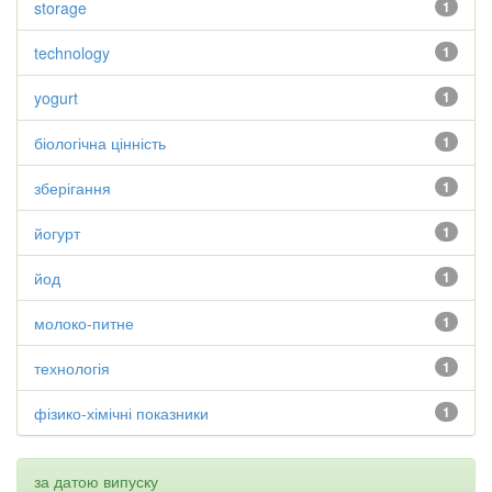
storage
1
technology
1
yogurt
1
біологічна цінність
1
зберігання
1
йогурт
1
йод
1
молоко-питне
1
технологія
1
фізико-хімічні показники
1
за датою випуску