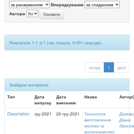
Впорядкування
Автори
Результати 1-1 зі 1 (час пошуку: 0.001 секунди).
назад
1
далі
Знайдені матеріали:
Тип
Дата
Дата
Назва
Автор(
випуску
внесення
Dissertation
гру-2021
20-гру-2021
Технологія
Далєвс
виготовлення
Діана
молока та
Яросла
молочнокислих