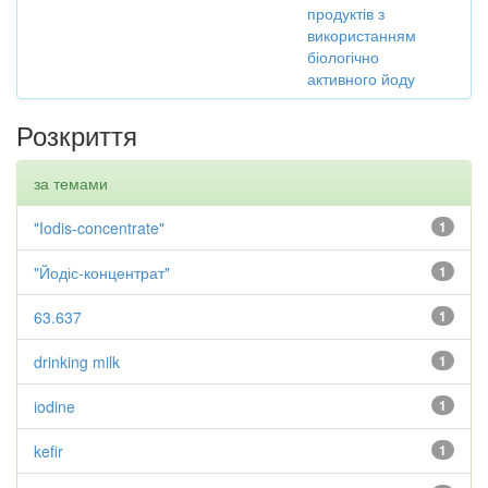
продуктів з
використанням
біологічно
активного йоду
Розкриття
за темами
"Iodis-concentrate"
1
"Йодіс-концентрат"
1
63.637
1
drinking milk
1
iodine
1
kefir
1