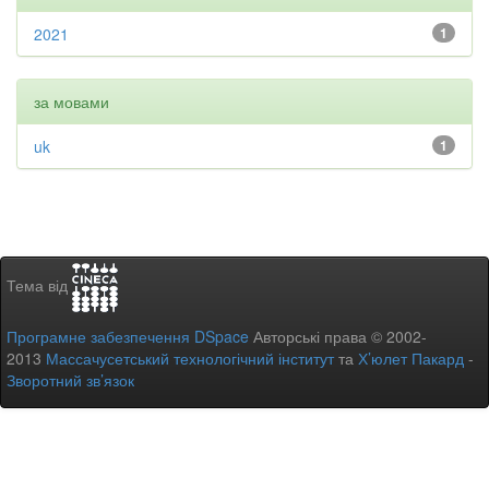
2021
1
за мовами
uk
1
Тема від
Програмне забезпечення DSpace
Авторські права © 2002-
2013
Массачусетський технологічний інститут
та
Х’юлет Пакард
-
Зворотний зв’язок