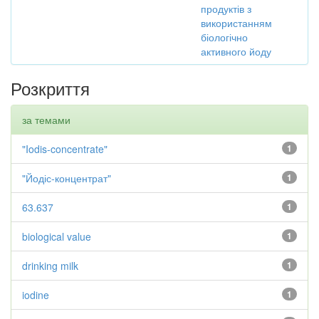
продуктів з
використанням
біологічно
активного йоду
Розкриття
за темами
"Iodis-concentrate"
1
"Йодіс-концентрат"
1
63.637
1
biological value
1
drinking milk
1
iodine
1