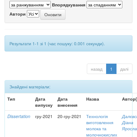
Впорядкування
Автори
Результати 1-1 зі 1 (час пошуку: 0.001 секунди).
назад
1
далі
Знайдені матеріали:
Тип
Дата
Дата
Назва
Автор(
випуску
внесення
Dissertation
гру-2021
20-гру-2021
Технологія
Далєвс
виготовлення
Діана
молока та
Яросла
молочнокислих