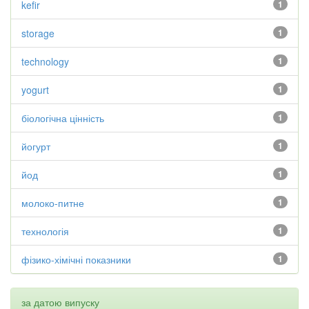
kefir
1
storage
1
technology
1
yogurt
1
біологічна цінність
1
йогурт
1
йод
1
молоко-питне
1
технологія
1
фізико-хімічні показники
1
за датою випуску