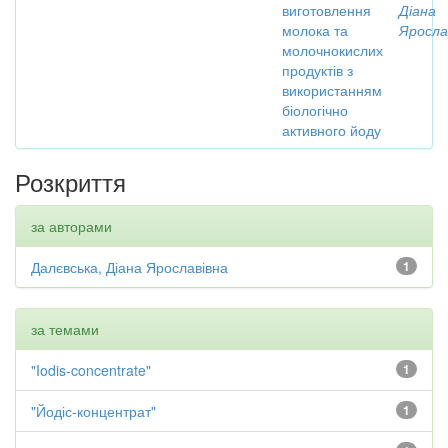
виготовлення
Діана
молока та
Яросла
молочнокислих
продуктів з
використанням
біологічно
активного йоду
Розкриття
за авторами
Далєвська, Діана Ярославівна
1
за темами
"Iodis-concentrate"
1
"Йодіс-концентрат"
1