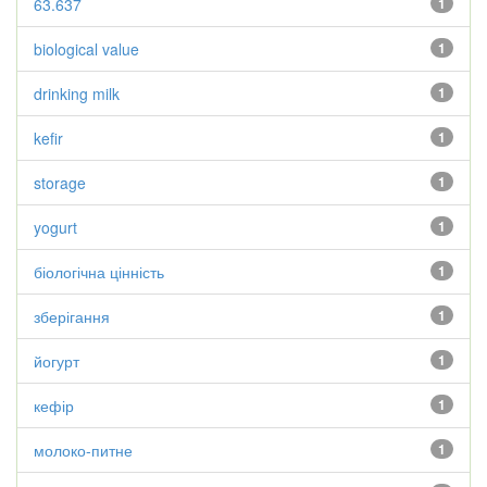
63.637
1
biological value
1
drinking milk
1
kefir
1
storage
1
yogurt
1
біологічна цінність
1
зберігання
1
йогурт
1
кефір
1
молоко-питне
1