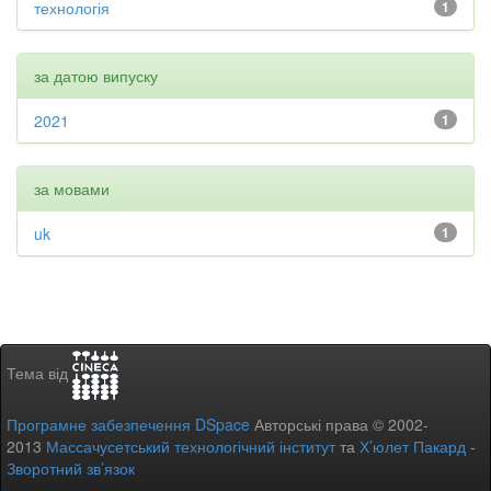
технологія
1
за датою випуску
2021
1
за мовами
uk
1
Тема від
Програмне забезпечення DSpace
Авторські права © 2002-
2013
Массачусетський технологічний інститут
та
Х’юлет Пакард
-
Зворотний зв’язок