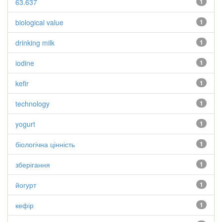
63.637
1
biological value
1
drinking milk
1
iodine
1
kefir
1
technology
1
yogurt
1
біологічна цінність
1
зберігання
1
йогурт
1
кефір
1