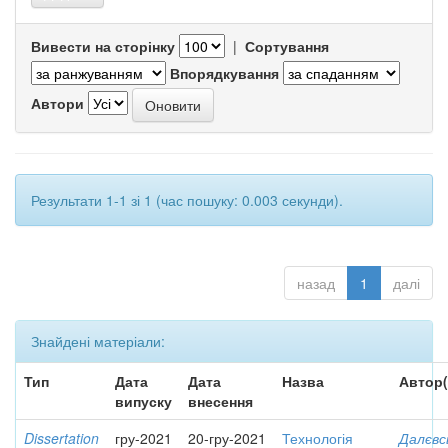
Вивести на сторінку
|
Сортування
Впорядкування
Автори
Результати 1-1 зі 1 (час пошуку: 0.003 секунди).
назад
1
далі
Знайдені матеріали:
Тип
Дата
Дата
Назва
Автор(
випуску
внесення
Dissertation
гру-2021
20-гру-2021
Технологія
Далєвс