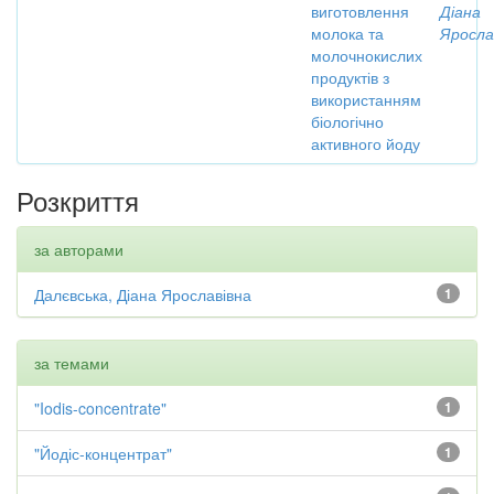
виготовлення
Діана
молока та
Яросла
молочнокислих
продуктів з
використанням
біологічно
активного йоду
Розкриття
за авторами
Далєвська, Діана Ярославівна
1
за темами
"Iodis-concentrate"
1
"Йодіс-концентрат"
1