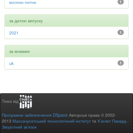
молоко-питне
1
за датою випуску
2021
1
за мовами
uk
1
Тема від
Програмне забезпечення DSpace
Авторські права © 2002-
2013
Массачусетський технологічний інститут
та
Х’юлет Пакард
-
Зворотний зв’язок