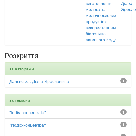
виготовлення
Діана
молока та
Яросла
молочнокислих
продуктів з
використанням
біологічно
активного йоду
Розкриття
за авторами
Далєвська, Діана Ярославівна
1
за темами
"Iodis-concentrate"
1
"Йодіс-концентрат"
1