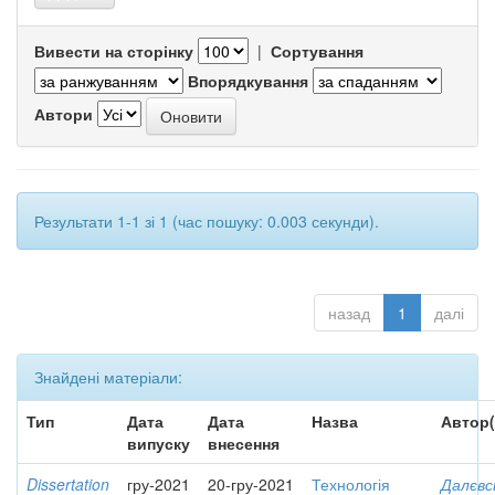
Вивести на сторінку
|
Сортування
Впорядкування
Автори
Результати 1-1 зі 1 (час пошуку: 0.003 секунди).
назад
1
далі
Знайдені матеріали:
Тип
Дата
Дата
Назва
Автор(
випуску
внесення
Dissertation
гру-2021
20-гру-2021
Технологія
Далєвс