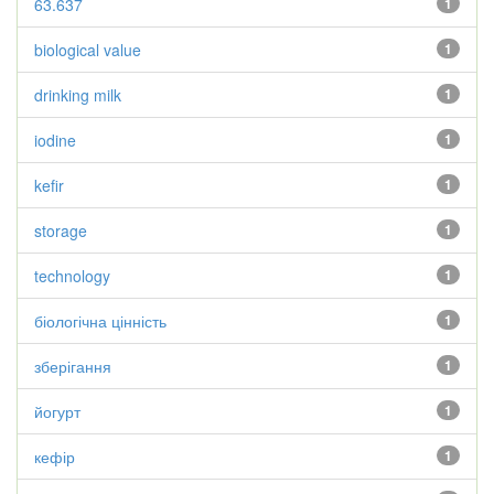
63.637
1
biological value
1
drinking milk
1
iodine
1
kefir
1
storage
1
technology
1
біологічна цінність
1
зберігання
1
йогурт
1
кефір
1