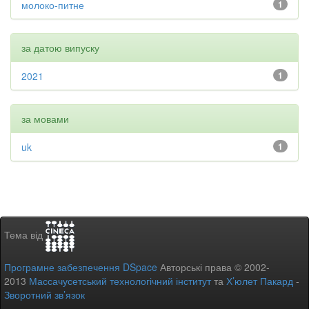
молоко-питне
1
за датою випуску
2021
1
за мовами
uk
1
Тема від
Програмне забезпечення DSpace
Авторські права © 2002-
2013
Массачусетський технологічний інститут
та
Х’юлет Пакард
-
Зворотний зв’язок