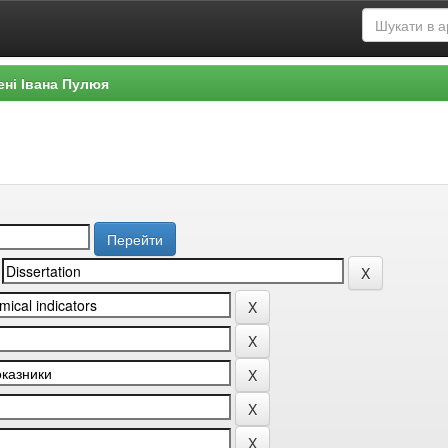
ені Івана Пулюя