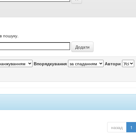
в пошуку.
Впорядкування
Автори
назад
1