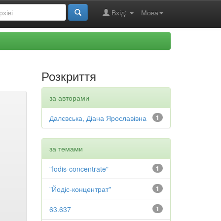
Вхід:
Мова
Розкриття
за авторами
Далєвська, Діана Ярославівна
1
за темами
"Iodis-concentrate"
1
"Йодіс-концентрат"
1
63.637
1