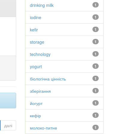
drinking milk
1
iodine
1
kefir
1
storage
1
technology
1
yogurt
1
біологічна цінність
1
зберігання
1
йогурт
1
кефір
1
далі
молоко-питне
1