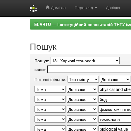
Домівка
Перегляд
Довідка
Skip
ELARTU — Інституційний репозитарій ТНТУ ім
navigation
Пошук
Пошук:
запит
Поточні фільтри: