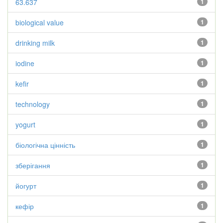
63.637
1
biological value
1
drinking milk
1
iodine
1
kefir
1
technology
1
yogurt
1
біологічна цінність
1
зберігання
1
йогурт
1
кефір
1