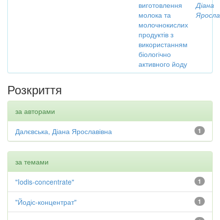
виготовлення
Діана
молока та
Яросла
молочнокислих
продуктів з
використанням
біологічно
активного йоду
Розкриття
за авторами
Далєвська, Діана Ярославівна
1
за темами
"Iodis-concentrate"
1
"Йодіс-концентрат"
1