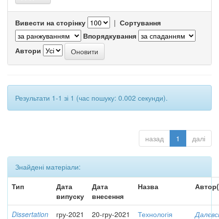
Вивести на сторінку
|
Сортування
Впорядкування
Автори
Результати 1-1 зі 1 (час пошуку: 0.002 секунди).
назад
1
далі
Знайдені матеріали:
Тип
Дата
Дата
Назва
Автор(
випуску
внесення
Dissertation
гру-2021
20-гру-2021
Технологія
Далєвс