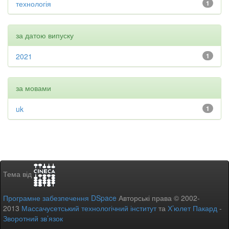
технологія
1
за датою випуску
2021
1
за мовами
uk
1
Тема від
Програмне забезпечення DSpace
Авторські права © 2002-
2013
Массачусетський технологічний інститут
та
Х’юлет Пакард
-
Зворотний зв’язок