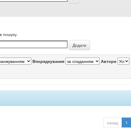
в пошуку.
Впорядкування
Автори
назад
1