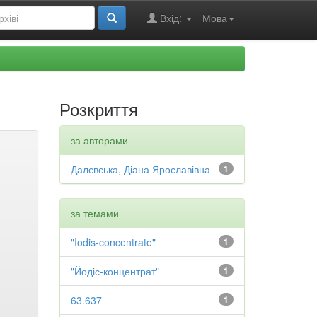
Вхід:
Мова
Розкриття
за авторами
Далєвська, Діана Ярославівна
1
за темами
"Iodis-concentrate"
1
"Йодіс-концентрат"
1
63.637
1