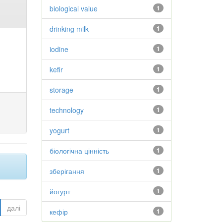
biological value
1
drinking milk
1
iodine
1
kefir
1
storage
1
technology
1
yogurt
1
біологічна цінність
1
зберігання
1
йогурт
1
далі
кефір
1