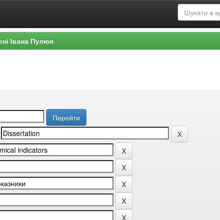
ені Івана Пулюя