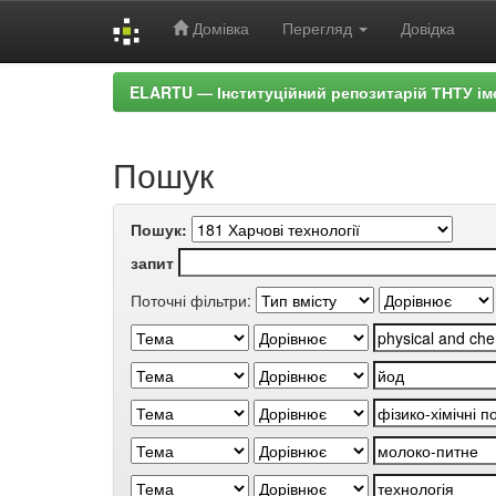
Домівка
Перегляд
Довідка
Skip
ELARTU — Інституційний репозитарій ТНТУ ім
navigation
Пошук
Пошук:
запит
Поточні фільтри: