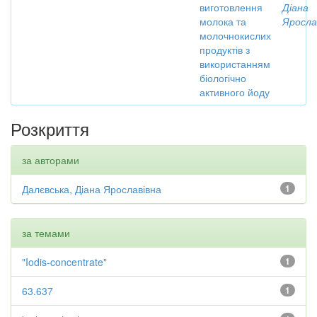
виготовлення
Діана
молока та
Яросла
молочнокислих
продуктів з
використанням
біологічно
активного йоду
Розкриття
за авторами
Далєвська, Діана Ярославівна
1
за темами
"Iodis-concentrate"
1
63.637
1