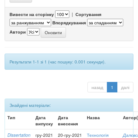
Вивести на сторінку
|
Сортування
Впорядкування
Автори
Результати 1-1 зі 1 (час пошуку: 0.001 секунди).
назад
1
далі
Знайдені матеріали:
Тип
Дата
Дата
Назва
Автор(
випуску
внесення
Dissertation
гру-2021
20-гру-2021
Технологія
Далєвс