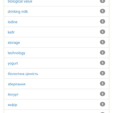
biological value
1
drinking milk
1
iodine
1
kefir
1
storage
1
technology
1
yogurt
1
біологічна цінність
1
зберігання
1
йогурт
1
кефір
1