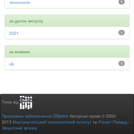
технологія
1
за датою випуску
2021
1
за мовами
uk
1
Тема від
Програмне забезпечення DSpace
Авторські права © 2002-
2013
Массачусетський технологічний інститут
та
Х’юлет Пакард
-
Зворотний зв’язок