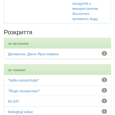
продуктів з
використанням
біологічно
активного йоду
Розкриття
за авторами
Далєвська, Діана Ярославівна
1
за темами
"Iodis-concentrate"
1
"Йодіс-концентрат"
1
63.637
1
biological value
1