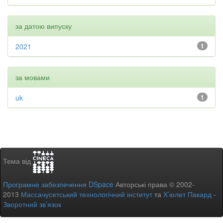
за датою випуску
2021
1
за мовами
uk
1
Тема від
Програмне забезпечення DSpace
Авторські права © 2002-
2013
Массачусетський технологічний інститут
та
Х’юлет Пакард
-
Зворотний зв’язок