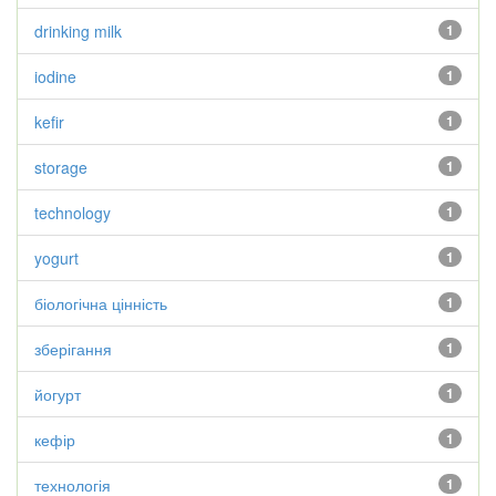
drinking milk
1
iodine
1
kefir
1
storage
1
technology
1
yogurt
1
біологічна цінність
1
зберігання
1
йогурт
1
кефір
1
технологія
1