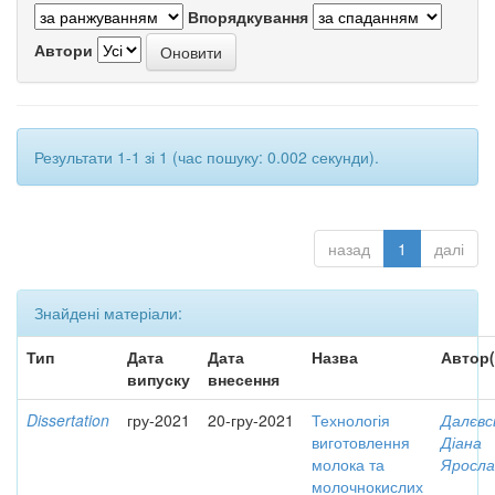
Впорядкування
Автори
Результати 1-1 зі 1 (час пошуку: 0.002 секунди).
назад
1
далі
Знайдені матеріали:
Тип
Дата
Дата
Назва
Автор(
випуску
внесення
Dissertation
гру-2021
20-гру-2021
Технологія
Далєвс
виготовлення
Діана
молока та
Яросла
молочнокислих