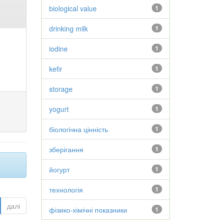
biological value
1
drinking milk
1
iodine
1
kefir
1
storage
1
yogurt
1
біологічна цінність
1
зберігання
1
йогурт
1
технологія
1
далі
фізико-хімічні показники
1