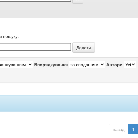
в пошуку.
Впорядкування
Автори
назад
1