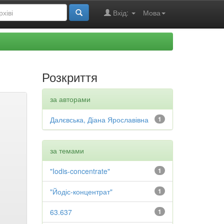
Вхід:
Мова
Розкриття
за авторами
Далєвська, Діана Ярославівна
1
за темами
"Iodis-concentrate"
1
"Йодіс-концентрат"
1
63.637
1