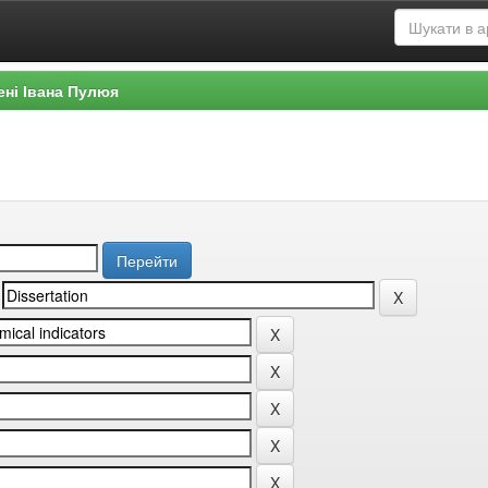
ені Івана Пулюя