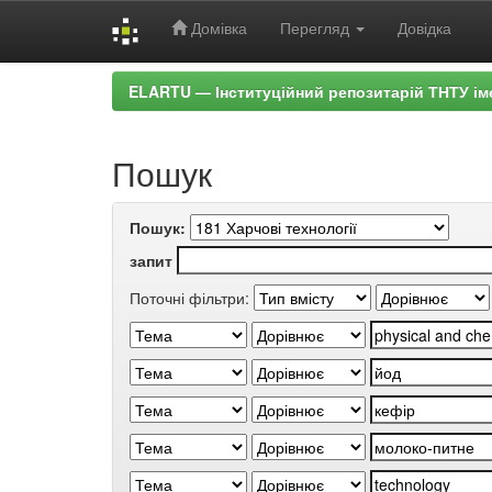
Домівка
Перегляд
Довідка
Skip
ELARTU — Інституційний репозитарій ТНТУ ім
navigation
Пошук
Пошук:
запит
Поточні фільтри: