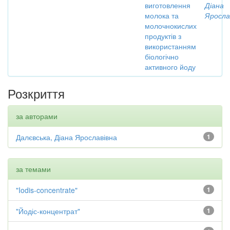
виготовлення
Діана
молока та
Яросла
молочнокислих
продуктів з
використанням
біологічно
активного йоду
Розкриття
за авторами
Далєвська, Діана Ярославівна
1
за темами
"Iodis-concentrate"
1
"Йодіс-концентрат"
1