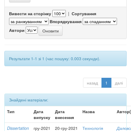
Вивести на сторінку
|
Сортування
Впорядкування
Автори
Результати 1-1 зі 1 (час пошуку: 0.003 секунди).
назад
1
далі
Знайдені матеріали:
Тип
Дата
Дата
Назва
Автор(
випуску
внесення
Dissertation
гру-2021
20-гру-2021
Технологія
Далєвс