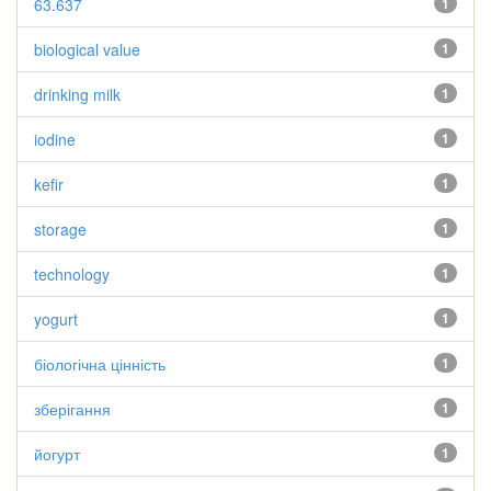
63.637
1
biological value
1
drinking milk
1
iodine
1
kefir
1
storage
1
technology
1
yogurt
1
біологічна цінність
1
зберігання
1
йогурт
1