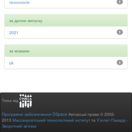
технологія
1
за датою випуску
2021
1
за мовами
uk
1
Тема від
Програмне забезпечення DSpace
Авторські права © 2002-
2013
Массачусетський технологічний інститут
та
Х’юлет Пакард
-
Зворотний зв’язок