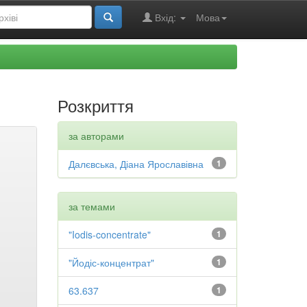
Вхід:
Мова
Розкриття
за авторами
Далєвська, Діана Ярославівна
1
за темами
"Iodis-concentrate"
1
"Йодіс-концентрат"
1
63.637
1