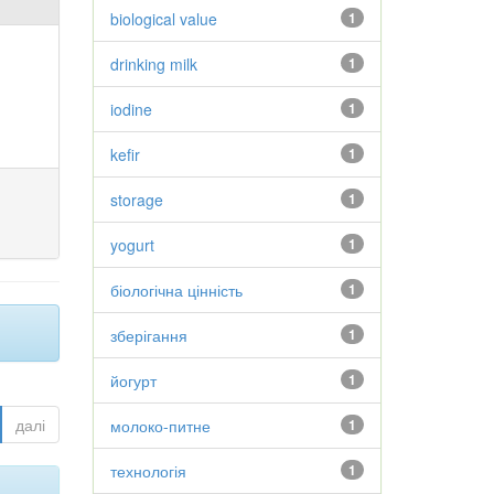
biological value
1
drinking milk
1
iodine
1
kefir
1
storage
1
yogurt
1
біологічна цінність
1
зберігання
1
йогурт
1
далі
молоко-питне
1
технологія
1