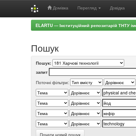
Домівка
Перегляд
Довідка
Skip
ELARTU — Інституційний репозитарій ТНТУ ім
navigation
Пошук
Пошук:
запит
Поточні фільтри:
Почати новий пошук