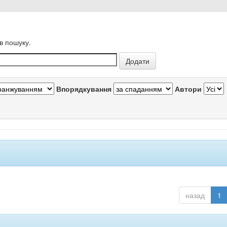
в пошуку.
Впорядкування
Автори
назад
1