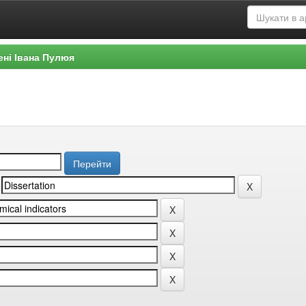
ені Івана Пулюя