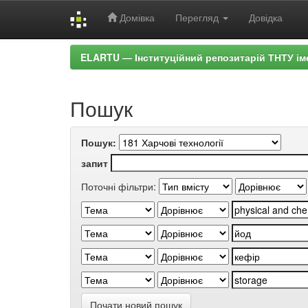
Домівка
Перегляд
Довідка
Skip
ELARTU — Інституційний репозитарій ТНТУ ім
navigation
Пошук
Пошук:
запит
Поточні фільтри:
Почати новий пошук