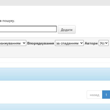
в пошуку.
Впорядкування
Автори
назад
1