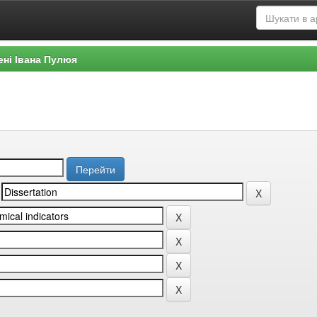
ені Івана Пулюя