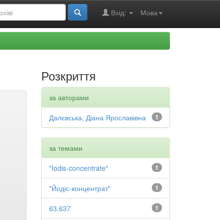
Вхід:
Мова
Розкриття
за авторами
Далєвська, Діана Ярославівна
1
за темами
"Iodis-concentrate"
1
"Йодіс-концентрат"
1
63.637
1