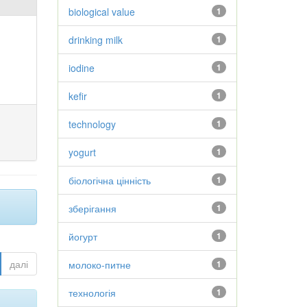
biological value
1
drinking milk
1
iodine
1
kefir
1
technology
1
yogurt
1
біологічна цінність
1
зберігання
1
йогурт
1
далі
молоко-питне
1
технологія
1