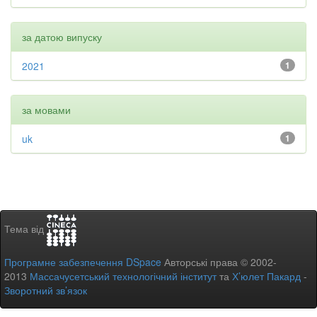
за датою випуску
2021
1
за мовами
uk
1
Тема від
Програмне забезпечення DSpace
Авторські права © 2002-
2013
Массачусетський технологічний інститут
та
Х’юлет Пакард
-
Зворотний зв’язок