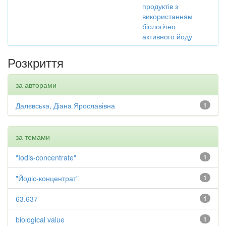
продуктів з
використанням
біологічно
активного йоду
Розкриття
за авторами
Далєвська, Діана Ярославівна
1
за темами
"Iodis-concentrate"
1
"Йодіс-концентрат"
1
63.637
1
biological value
1