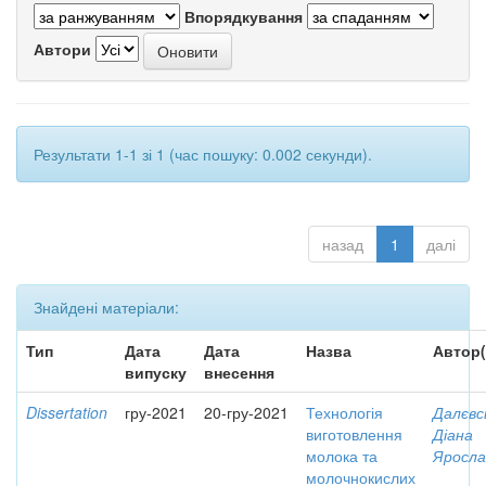
Впорядкування
Автори
Результати 1-1 зі 1 (час пошуку: 0.002 секунди).
назад
1
далі
Знайдені матеріали:
Тип
Дата
Дата
Назва
Автор(
випуску
внесення
Dissertation
гру-2021
20-гру-2021
Технологія
Далєвс
виготовлення
Діана
молока та
Яросла
молочнокислих