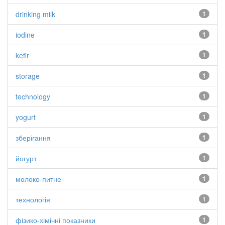
drinking milk
1
iodine
1
kefir
1
storage
1
technology
1
yogurt
1
зберігання
1
йогурт
1
молоко-питне
1
технологія
1
фізико-хімічні показники
1