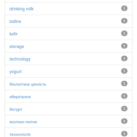
drinking milk
1
iodine
1
kefir
1
storage
1
technology
1
yogurt
1
біологічна цінність
1
зберігання
1
йогурт
1
молоко-питне
1
технологія
1