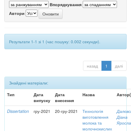
Впорядкування
Автори
Результати 1-1 зі 1 (час пошуку: 0.002 секунди).
назад
1
далі
Знайдені матеріали:
Тип
Дата
Дата
Назва
Автор(
випуску
внесення
Dissertation
гру-2021
20-гру-2021
Технологія
Далєвс
виготовлення
Діана
молока та
Яросла
молочнокислих