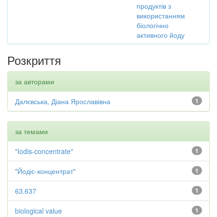
продуктів з
використанням
біологічно
активного йоду
Розкриття
за авторами
Далєвська, Діана Ярославівна
1
за темами
"Iodis-concentrate"
1
"Йодіс-концентрат"
1
63.637
1
biological value
1