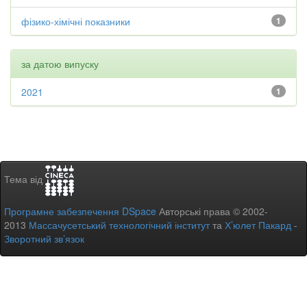
фізико-хімічні показники
1
за датою випуску
2021
1
Тема від
Програмне забезпечення DSpace
Авторські права © 2002-
2013
Массачусетський технологічний інститут
та
Х’юлет Пакард
-
Зворотний зв’язок