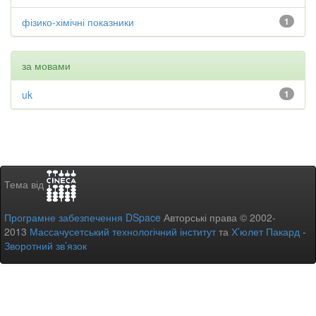
фізико-хімічні показники
1
за мовами
uk
1
Тема від
Програмне забезпечення DSpace
Авторські права © 2002-
2013
Массачусетський технологічний інститут
та
Х’юлет Пакард
-
Зворотний зв’язок