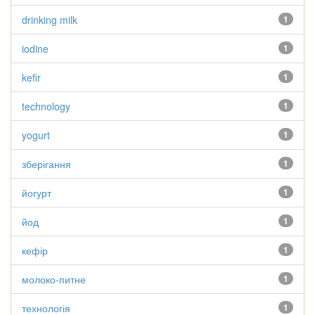
drinking milk
1
iodine
1
kefir
1
technology
1
yogurt
1
зберігання
1
йогурт
1
йод
1
кефір
1
молоко-питне
1
технологія
1