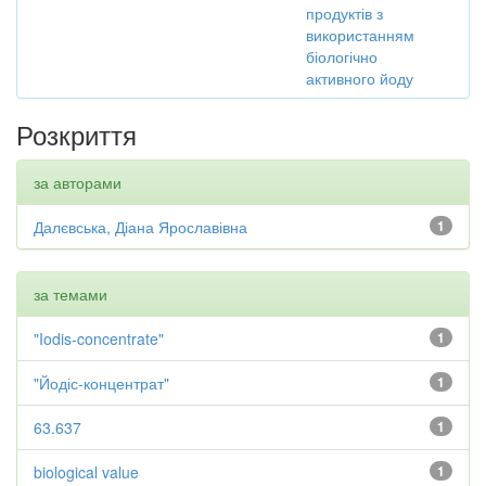
продуктів з
використанням
біологічно
активного йоду
Розкриття
за авторами
Далєвська, Діана Ярославівна
1
за темами
"Iodis-concentrate"
1
"Йодіс-концентрат"
1
63.637
1
biological value
1