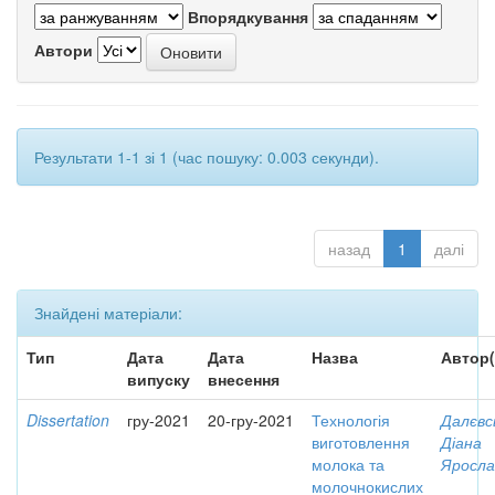
Впорядкування
Автори
Результати 1-1 зі 1 (час пошуку: 0.003 секунди).
назад
1
далі
Знайдені матеріали:
Тип
Дата
Дата
Назва
Автор(
випуску
внесення
Dissertation
гру-2021
20-гру-2021
Технологія
Далєвс
виготовлення
Діана
молока та
Яросла
молочнокислих