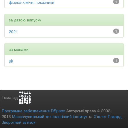
фізико-хімічні показники
1
за датою випуску
2021
1
за мовами
uk
1
Тема від
Програмне забезпечення DSpace
Авторські права © 2002-
2013
Массачусетський технологічний інститут
та
Х’юлет Пакард
-
Зворотний зв’язок