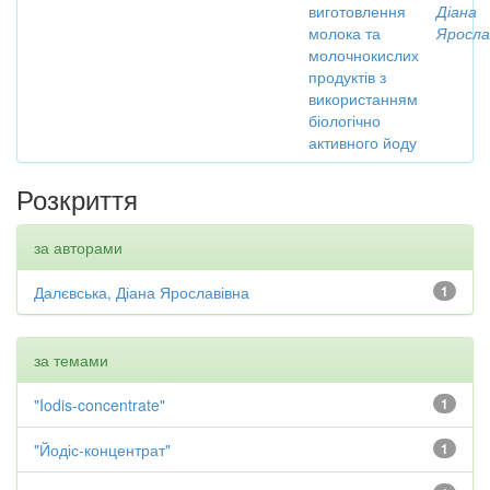
виготовлення
Діана
молока та
Яросла
молочнокислих
продуктів з
використанням
біологічно
активного йоду
Розкриття
за авторами
Далєвська, Діана Ярославівна
1
за темами
"Iodis-concentrate"
1
"Йодіс-концентрат"
1