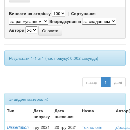
Вивести на сторінку
|
Сортування
Впорядкування
Автори
Результати 1-1 зі 1 (час пошуку: 0.002 секунди).
назад
1
далі
Знайдені матеріали:
Тип
Дата
Дата
Назва
Автор(
випуску
внесення
Dissertation
гру-2021
20-гру-2021
Технологія
Далєвс