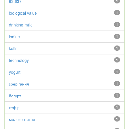
63.637
1
biological value
1
drinking milk
1
iodine
1
kefir
1
technology
1
yogurt
1
зберігання
1
йогурт
1
кефір
1
молоко-питне
1