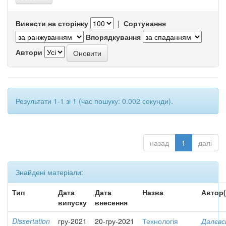
Вивести на сторінку
|
Сортування
Впорядкування
Автори
Результати 1-1 зі 1 (час пошуку: 0.002 секунди).
назад
1
далі
Знайдені матеріали:
Тип
Дата
Дата
Назва
Автор(
випуску
внесення
Dissertation
гру-2021
20-гру-2021
Технологія
Далєвс