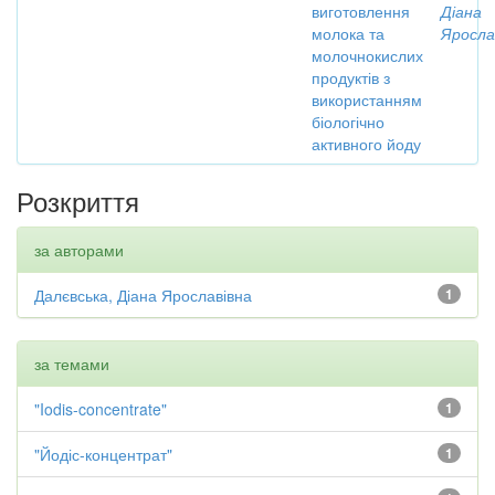
виготовлення
Діана
молока та
Яросла
молочнокислих
продуктів з
використанням
біологічно
активного йоду
Розкриття
за авторами
Далєвська, Діана Ярославівна
1
за темами
"Iodis-concentrate"
1
"Йодіс-концентрат"
1