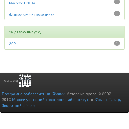
молоко-питне
1
фізико-хімічні показники
1
за датою випуску
2021
1
Тема від
Програмне забезпечення DSpace
Авторські права © 2002-
2013
Массачусетський технологічний інститут
та
Х’юлет Пакард
-
Зворотний зв’язок