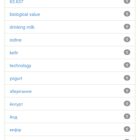
63.637
1
biological value
1
drinking milk
1
iodine
1
kefir
1
technology
1
yogurt
1
зберігання
1
йогурт
1
йод
1
кефір
1