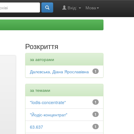
Вхід:
Мова
Розкриття
за авторами
Далєвська, Діана Ярославівна
1
за темами
"Iodis-concentrate"
1
"Йодіс-концентрат"
1
63.637
1