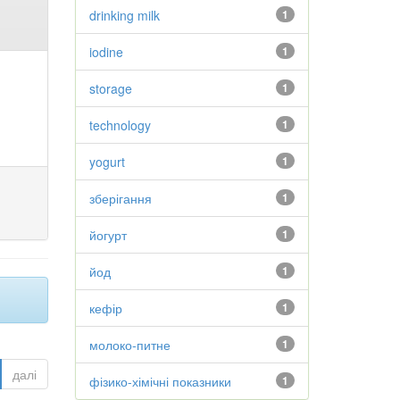
drinking milk
1
iodine
1
storage
1
technology
1
yogurt
1
зберігання
1
йогурт
1
йод
1
кефір
1
молоко-питне
1
далі
фізико-хімічні показники
1