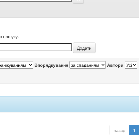
в пошуку.
Впорядкування
Автори
назад
1