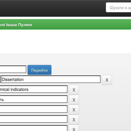
ені Івана Пулюя