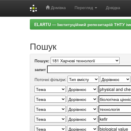
Домівка
Перегляд
Довідка
Skip
ELARTU — Інституційний репозитарій ТНТУ ім
navigation
Пошук
Пошук:
запит
Поточні фільтри: