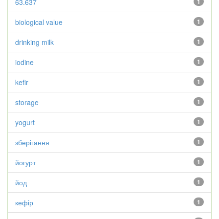
63.637
1
biological value
1
drinking milk
1
iodine
1
kefir
1
storage
1
yogurt
1
зберігання
1
йогурт
1
йод
1
кефір
1