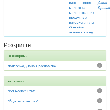
виготовлення
Діана
молока та
Яросла
молочнокислих
продуктів з
використанням
біологічно
активного йоду
Розкриття
за авторами
Далєвська, Діана Ярославівна
1
за темами
"Iodis-concentrate"
1
"Йодіс-концентрат"
1