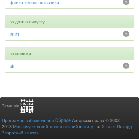
фізико-хімічні показники
1
за датою випуску
2021
1
за мовами
uk
1
Тема від
Програмне забезпечення DSpace
Авторські права © 2002-
2013
Массачусетський технологічний інститут
та
Х’юлет Пакард
-
Зворотний зв’язок