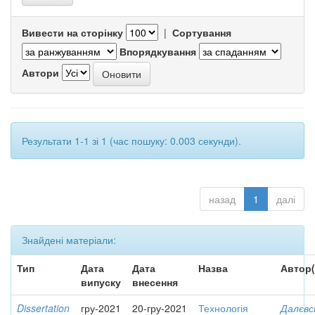
Вивести на сторінку
|
Сортування
Впорядкування
Автори
Результати 1-1 зі 1 (час пошуку: 0.003 секунди).
назад
1
далі
Знайдені матеріали:
Тип
Дата
Дата
Назва
Автор(
випуску
внесення
Dissertation
гру-2021
20-гру-2021
Технологія
Далєвс