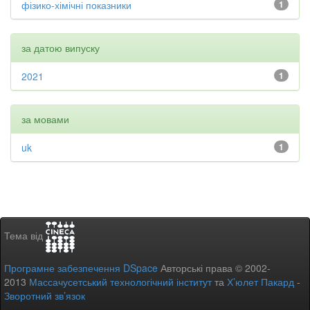
фізико-хімічні показники
1
за датою випуску
2021
1
за мовами
uk
1
Тема від
Програмне забезпечення DSpace
Авторські права © 2002-
2013
Массачусетський технологічний інститут
та
Х’юлет Пакард
-
Зворотний зв’язок