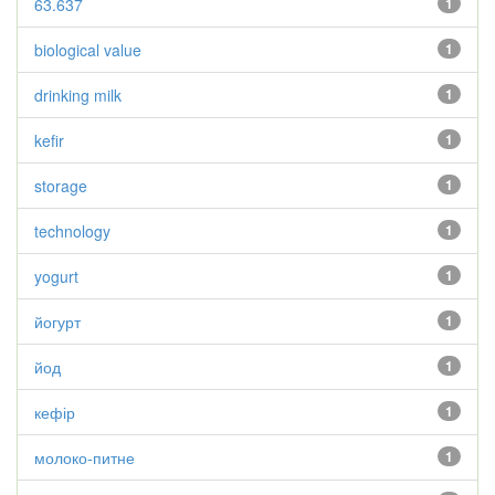
63.637
1
biological value
1
drinking milk
1
kefir
1
storage
1
technology
1
yogurt
1
йогурт
1
йод
1
кефір
1
молоко-питне
1