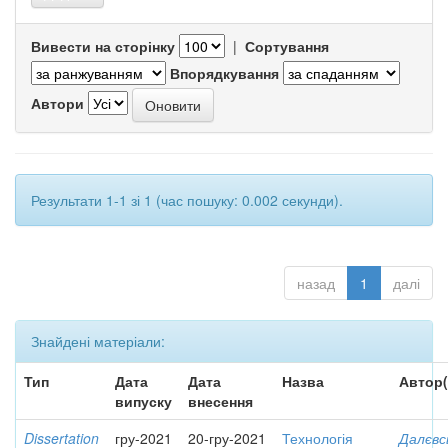
Вивести на сторінку
|
Сортування
Впорядкування
Автори
Результати 1-1 зі 1 (час пошуку: 0.002 секунди).
назад
1
далі
Знайдені матеріали:
Тип
Дата
Дата
Назва
Автор(
випуску
внесення
Dissertation
гру-2021
20-гру-2021
Технологія
Далєвс