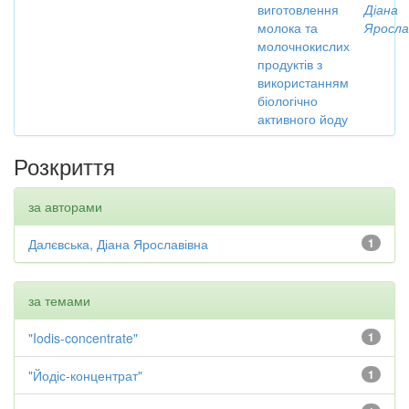
виготовлення
Діана
молока та
Яросла
молочнокислих
продуктів з
використанням
біологічно
активного йоду
Розкриття
за авторами
Далєвська, Діана Ярославівна
1
за темами
"Iodis-concentrate"
1
"Йодіс-концентрат"
1