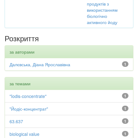
продуктів з
використанням
біологічно
активного йоду
Розкриття
за авторами
Далєвська, Діана Ярославівна
1
за темами
"Iodis-concentrate"
1
"Йодіс-концентрат"
1
63.637
1
biological value
1