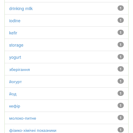
drinking milk
1
iodine
1
kefir
1
storage
1
yogurt
1
зберігання
1
йогурт
1
йод
1
кефір
1
молоко-питне
1
фізико-хімічні показники
1