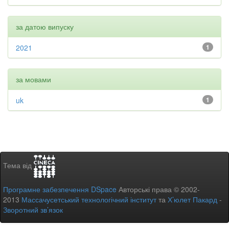
за датою випуску
2021
1
за мовами
uk
1
Тема від
Програмне забезпечення DSpace
Авторські права © 2002-
2013
Массачусетський технологічний інститут
та
Х’юлет Пакард
-
Зворотний зв’язок