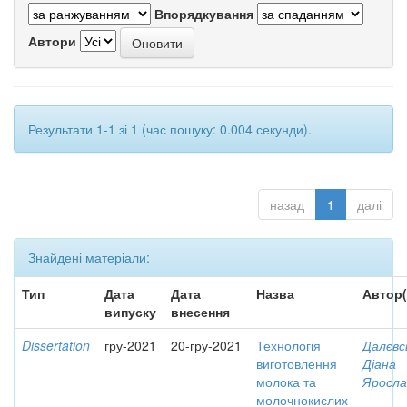
Впорядкування
Автори
Результати 1-1 зі 1 (час пошуку: 0.004 секунди).
назад
1
далі
Знайдені матеріали:
Тип
Дата
Дата
Назва
Автор(
випуску
внесення
Dissertation
гру-2021
20-гру-2021
Технологія
Далєвс
виготовлення
Діана
молока та
Яросла
молочнокислих