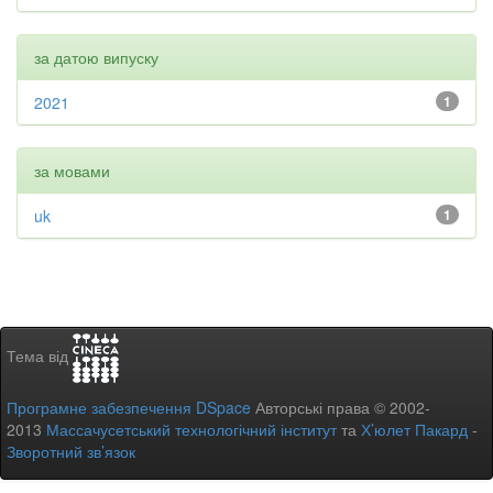
за датою випуску
2021
1
за мовами
uk
1
Тема від
Програмне забезпечення DSpace
Авторські права © 2002-
2013
Массачусетський технологічний інститут
та
Х’юлет Пакард
-
Зворотний зв’язок