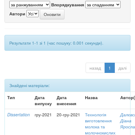
Впорядкування
Автори
Результати 1-1 зі 1 (час пошуку: 0.001 секунди).
назад
1
далі
Знайдені матеріали:
Тип
Дата
Дата
Назва
Автор(
випуску
внесення
Dissertation
гру-2021
20-гру-2021
Технологія
Далєвс
виготовлення
Діана
молока та
Яросла
молочнокислих