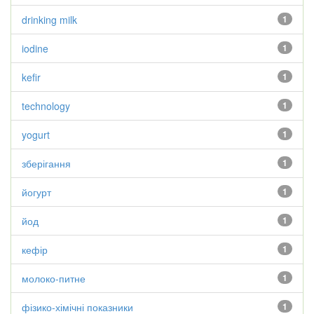
drinking milk
1
iodine
1
kefir
1
technology
1
yogurt
1
зберігання
1
йогурт
1
йод
1
кефір
1
молоко-питне
1
фізико-хімічні показники
1