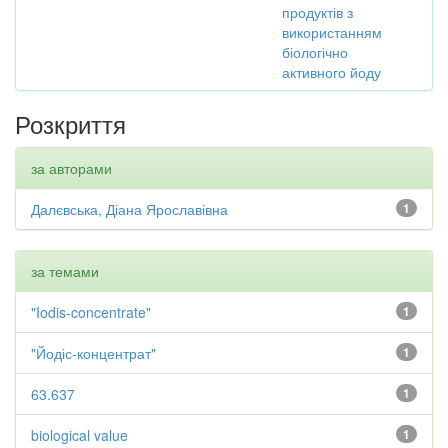
продуктів з
використанням
біологічно
активного йоду
Розкриття
за авторами
Далєвська, Діана Ярославівна
1
за темами
"Iodis-concentrate"
1
"Йодіс-концентрат"
1
63.637
1
biological value
1