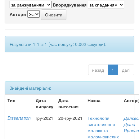
Впорядкування
Автори
Результати 1-1 зі 1 (час пошуку: 0.002 секунди).
назад
1
далі
Знайдені матеріали:
Тип
Дата
Дата
Назва
Автор(
випуску
внесення
Dissertation
гру-2021
20-гру-2021
Технологія
Далєвс
виготовлення
Діана
молока та
Яросла
молочнокислих