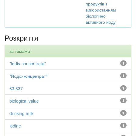
продуктів з
використанням
біологічно
активного йоду
Розкриття
за темами
"Iodis-concentrate"
1
"Йодіс-концентрат"
1
63.637
1
biological value
1
drinking milk
1
iodine
1