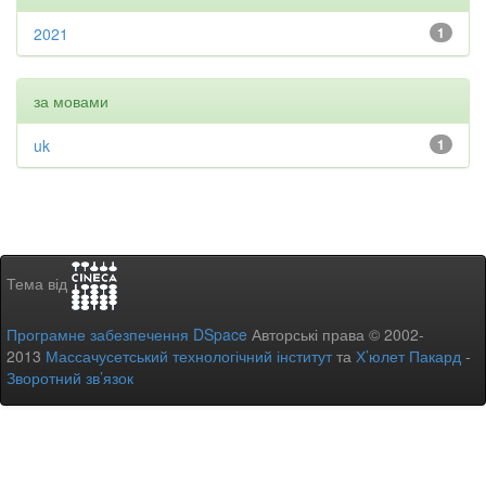
2021
1
за мовами
uk
1
Тема від
Програмне забезпечення DSpace
Авторські права © 2002-
2013
Массачусетський технологічний інститут
та
Х’юлет Пакард
-
Зворотний зв’язок