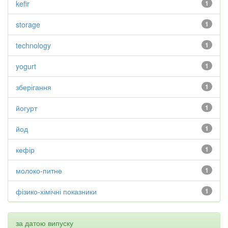
kefir
1
storage
1
technology
1
yogurt
1
зберігання
1
йогурт
1
йод
1
кефір
1
молоко-питне
1
фізико-хімічні показники
1
за датою випуску