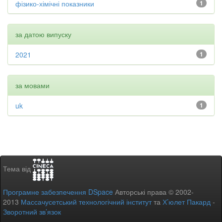
фізико-хімічні показники
1
за датою випуску
2021
1
за мовами
uk
1
Тема від
Програмне забезпечення DSpace
Авторські права © 2002-
2013
Массачусетський технологічний інститут
та
Х’юлет Пакард
-
Зворотний зв’язок