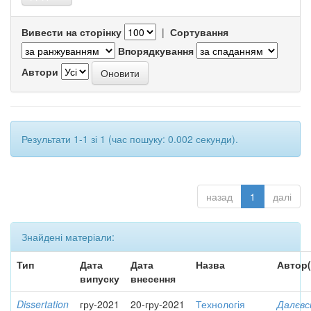
Вивести на сторінку
|
Сортування
Впорядкування
Автори
Результати 1-1 зі 1 (час пошуку: 0.002 секунди).
назад
1
далі
Знайдені матеріали:
Тип
Дата
Дата
Назва
Автор(
випуску
внесення
Dissertation
гру-2021
20-гру-2021
Технологія
Далєвс