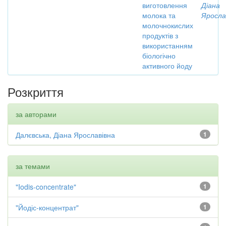
виготовлення
Діана
молока та
Яросла
молочнокислих
продуктів з
використанням
біологічно
активного йоду
Розкриття
за авторами
Далєвська, Діана Ярославівна
1
за темами
"Iodis-concentrate"
1
"Йодіс-концентрат"
1