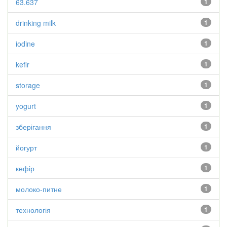
63.637
1
drinking milk
1
iodine
1
kefir
1
storage
1
yogurt
1
зберігання
1
йогурт
1
кефір
1
молоко-питне
1
технологія
1