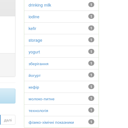
drinking milk
1
iodine
1
kefir
1
storage
1
yogurt
1
зберігання
1
йогурт
1
кефір
1
молоко-питне
1
технологія
1
далі
фізико-хімічні показники
1