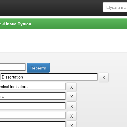
ені Івана Пулюя