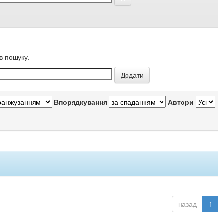
в пошуку.
Впорядкування
Автори
назад
1