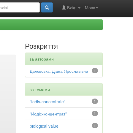
Вхід:
Мова
Розкриття
за авторами
Далєвська, Діана Ярославівна
1
за темами
"Iodis-concentrate"
1
"Йодіс-концентрат"
1
biological value
1