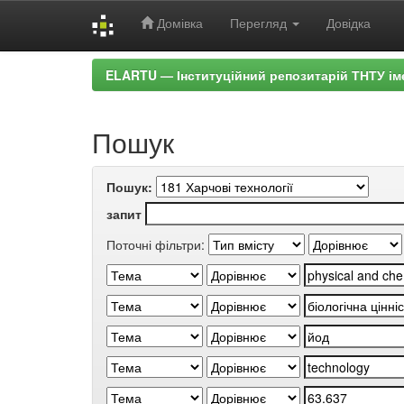
Домівка
Перегляд
Довідка
Skip
ELARTU — Інституційний репозитарій ТНТУ ім
navigation
Пошук
Пошук:
запит
Поточні фільтри: