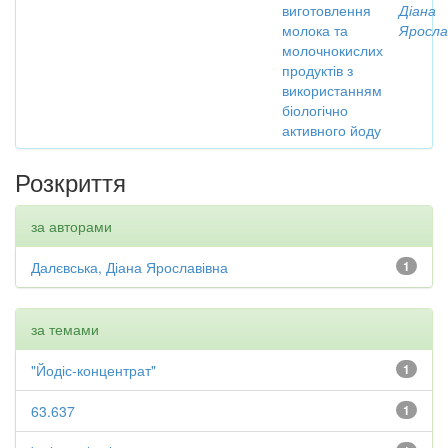
виготовлення
Діана
молока та
Яросла
молочнокислих
продуктів з
використанням
біологічно
активного йоду
Розкриття
за авторами
Далєвська, Діана Ярославівна
1
за темами
"Йодіс-концентрат"
1
63.637
1