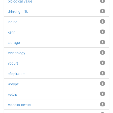
biological value
1
drinking milk
1
iodine
1
kefir
1
storage
1
technology
1
yogurt
1
зберігання
1
йогурт
1
кефір
1
молоко-питне
1