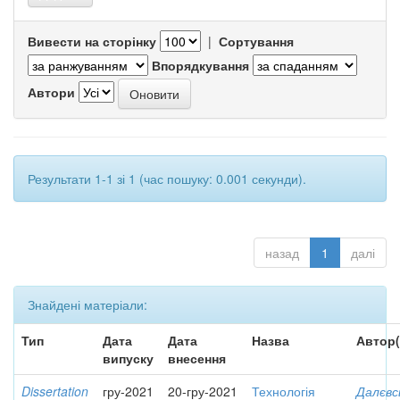
Вивести на сторінку
|
Сортування
Впорядкування
Автори
Результати 1-1 зі 1 (час пошуку: 0.001 секунди).
назад
1
далі
Знайдені матеріали:
Тип
Дата
Дата
Назва
Автор(
випуску
внесення
Dissertation
гру-2021
20-гру-2021
Технологія
Далєвс