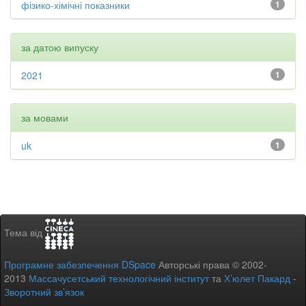
фізико-хімічні показники
1
за датою випуску
2021
1
за мовами
uk
1
Тема від
Програмне забезпечення DSpace
Авторські права © 2002-
2013
Массачусетський технологічний інститут
та
Х’юлет Пакард
-
Зворотний зв’язок