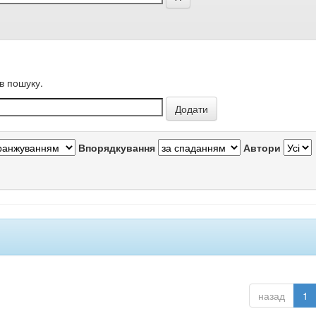
в пошуку.
Впорядкування
Автори
назад
1