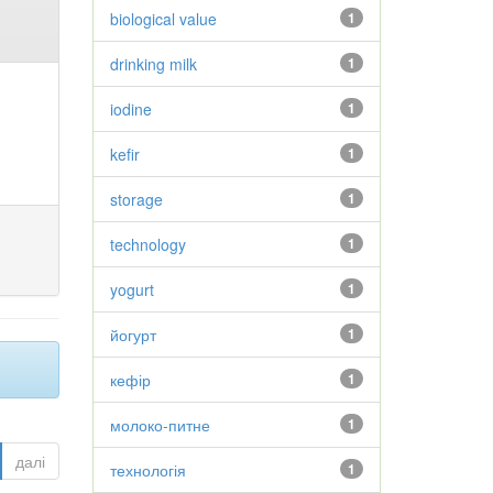
biological value
1
drinking milk
1
iodine
1
kefir
1
storage
1
technology
1
yogurt
1
йогурт
1
кефір
1
молоко-питне
1
далі
технологія
1