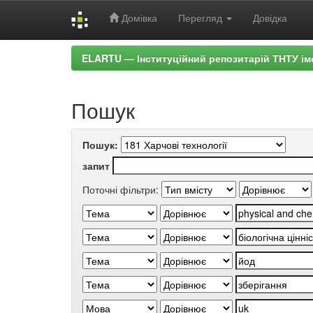
Домівка
Перегляд
Довідка
Skip
ELARTU — Інституційний репозитарій ТНТУ ім
navigation
Пошук
Пошук:
запит
Поточні фільтри: