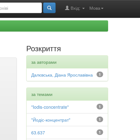
Вхід:
Мова
Розкриття
за авторами
Далєвська, Діана Ярославівна
1
за темами
"Iodis-concentrate"
1
"Йодіс-концентрат"
1
63.637
1