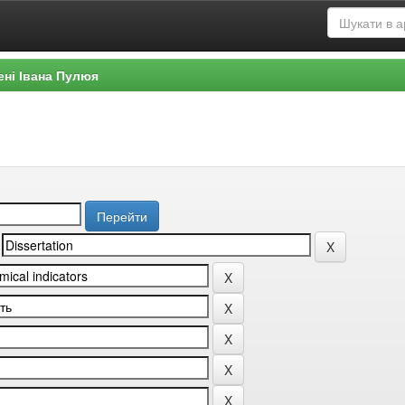
ені Івана Пулюя