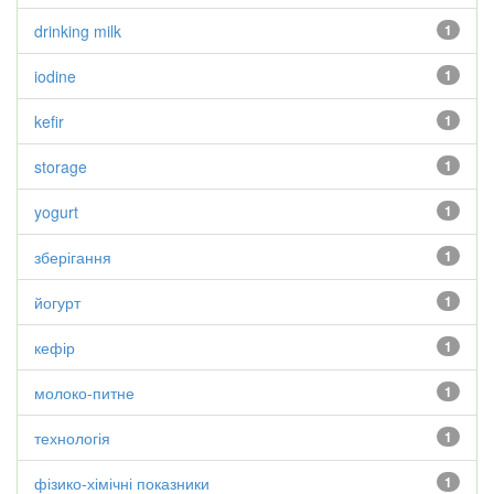
drinking milk
1
iodine
1
kefir
1
storage
1
yogurt
1
зберігання
1
йогурт
1
кефір
1
молоко-питне
1
технологія
1
фізико-хімічні показники
1