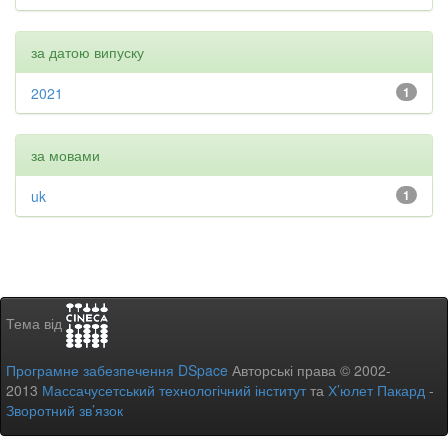
за датою випуску
2021
1
за мовами
uk
1
Тема від
Програмне забезпечення DSpace
Авторські права © 2002-
2013
Массачусетський технологічний інститут
та
Х’юлет Пакард
-
Зворотний зв’язок