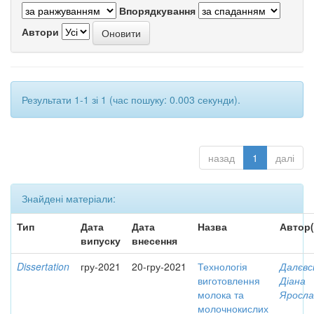
Впорядкування
Автори
Результати 1-1 зі 1 (час пошуку: 0.003 секунди).
назад
1
далі
Знайдені матеріали:
Тип
Дата
Дата
Назва
Автор(
випуску
внесення
Dissertation
гру-2021
20-гру-2021
Технологія
Далєвс
виготовлення
Діана
молока та
Яросла
молочнокислих