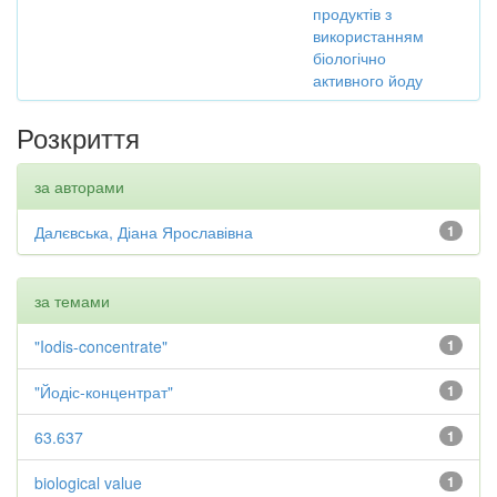
продуктів з
використанням
біологічно
активного йоду
Розкриття
за авторами
Далєвська, Діана Ярославівна
1
за темами
"Iodis-concentrate"
1
"Йодіс-концентрат"
1
63.637
1
biological value
1