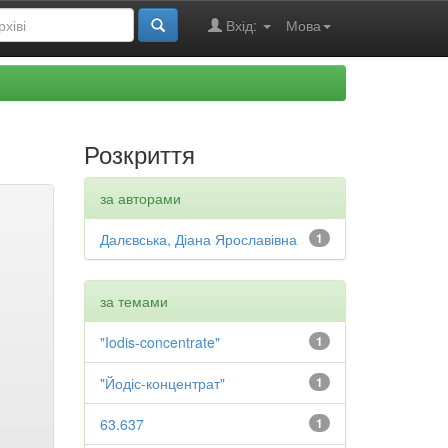
Вхід:
Мова
Розкриття
за авторами
Далєвська, Діана Ярославівна
1
за темами
"Iodis-concentrate"
1
"Йодіс-концентрат"
1
63.637
1