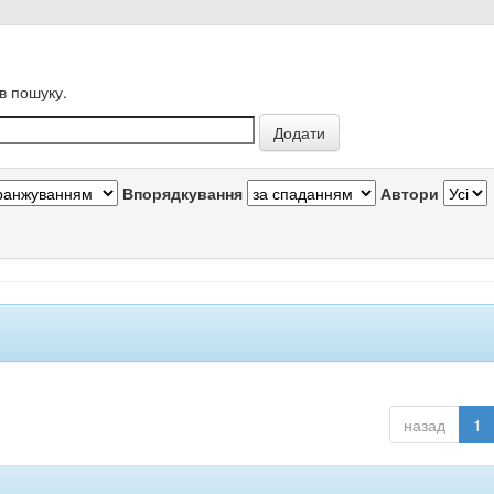
в пошуку.
Впорядкування
Автори
назад
1