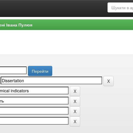
ені Івана Пулюя