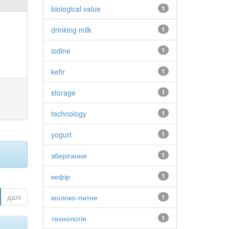
biological value
1
drinking milk
1
iodine
1
kefir
1
storage
1
technology
1
yogurt
1
зберігання
1
кефір
1
далі
молоко-питне
1
технологія
1