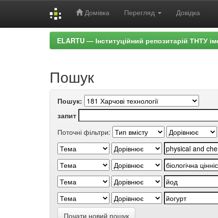
Домівка
Перегляд
Довідка
Skip
ELARTU — Інституційний репозитарій ТНТУ ім
navigation
Пошук
Пошук:
запит
Поточні фільтри:
Почати новий пошук