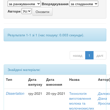
Впорядкування
Автори
Результати 1-1 зі 1 (час пошуку: 0.003 секунди).
назад
1
далі
Знайдені матеріали:
Тип
Дата
Дата
Назва
Автор(
випуску
внесення
Dissertation
гру-2021
20-гру-2021
Технологія
Далєвс
виготовлення
Діана
молока та
Яросла
молочнокислих