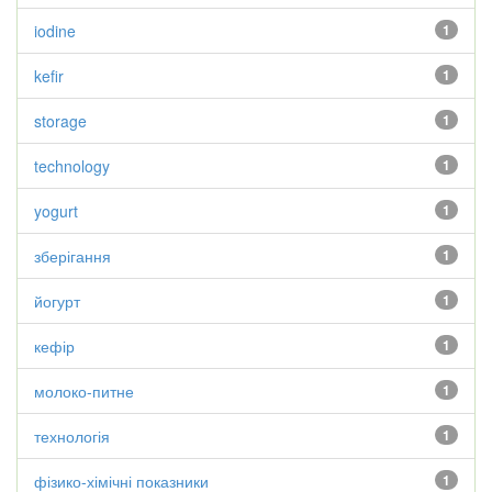
iodine
1
kefir
1
storage
1
technology
1
yogurt
1
зберігання
1
йогурт
1
кефір
1
молоко-питне
1
технологія
1
фізико-хімічні показники
1