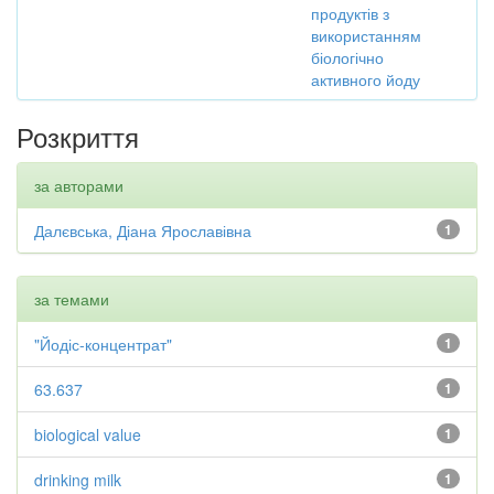
продуктів з
використанням
біологічно
активного йоду
Розкриття
за авторами
Далєвська, Діана Ярославівна
1
за темами
"Йодіс-концентрат"
1
63.637
1
biological value
1
drinking milk
1