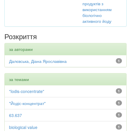
продуктів з
використанням
біологічно
активного йоду
Розкриття
за авторами
Далєвська, Діана Ярославівна
1
за темами
"Iodis-concentrate"
1
"Йодіс-концентрат"
1
63.637
1
biological value
1