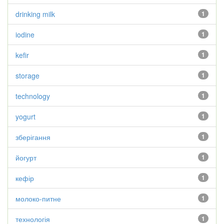
drinking milk
1
iodine
1
kefir
1
storage
1
technology
1
yogurt
1
зберігання
1
йогурт
1
кефір
1
молоко-питне
1
технологія
1