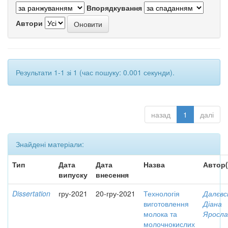
Впорядкування
Автори
Результати 1-1 зі 1 (час пошуку: 0.001 секунди).
назад
1
далі
Знайдені матеріали:
Тип
Дата
Дата
Назва
Автор(
випуску
внесення
Dissertation
гру-2021
20-гру-2021
Технологія
Далєвс
виготовлення
Діана
молока та
Яросла
молочнокислих