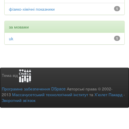
фізико-хімічні показники
1
за мовами
uk
1
Тема від
Програмне забезпечення DSpace
Авторські права © 2002-
2013
Массачусетський технологічний інститут
та
Х’юлет Пакард
-
Зворотний зв’язок