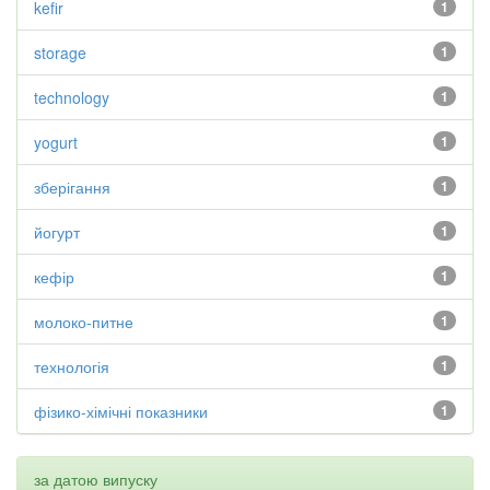
kefir
1
storage
1
technology
1
yogurt
1
зберігання
1
йогурт
1
кефір
1
молоко-питне
1
технологія
1
фізико-хімічні показники
1
за датою випуску