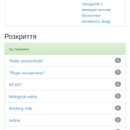
продуктів з
використанням
біологічно
активного йоду
Розкриття
за темами
"Iodis-concentrate"
1
"Йодіс-концентрат"
1
63.637
1
biological value
1
drinking milk
1
iodine
1