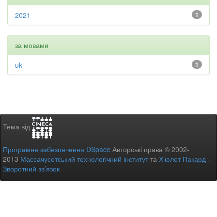
2021
1
за мовами
uk
1
Тема від
Програмне забезпечення DSpace
Авторські права © 2002-
2013
Массачусетський технологічний інститут
та
Х’юлет Пакард
-
Зворотний зв’язок