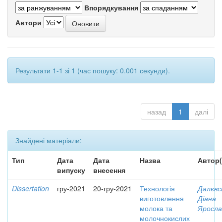
Впорядкування
Автори
Результати 1-1 зі 1 (час пошуку: 0.001 секунди).
назад
1
далі
Знайдені матеріали:
Тип
Дата
Дата
Назва
Автор(
випуску
внесення
Dissertation
гру-2021
20-гру-2021
Технологія
Далєвс
виготовлення
Діана
молока та
Яросла
молочнокислих