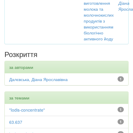
виготовлення
Діана
молока та
Яросла
молочнокислих
продуктів з
використанням
біологічно
активного йоду
Розкриття
за авторами
Далєвська, Діана Ярославівна
1
за темами
"Iodis-concentrate"
1
63.637
1