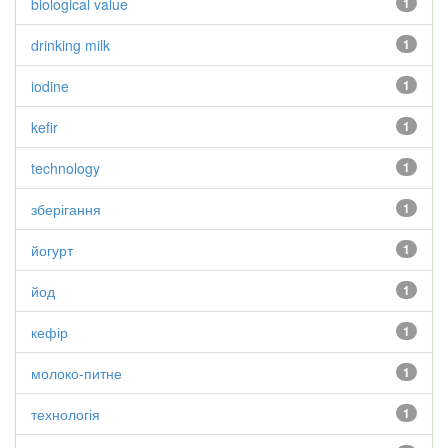
biological value
1
drinking milk
1
iodine
1
kefir
1
technology
1
зберігання
1
йогурт
1
йод
1
кефір
1
молоко-питне
1
технологія
1