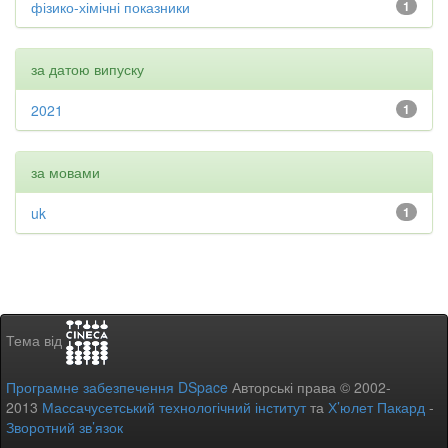
фізико-хімічні показники
1
за датою випуску
2021
1
за мовами
uk
1
Тема від
Програмне забезпечення DSpace
Авторські права © 2002-
2013
Массачусетський технологічний інститут
та
Х’юлет Пакард
-
Зворотний зв’язок