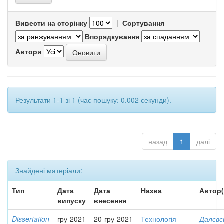
Вивести на сторінку
|
Сортування
Впорядкування
Автори
Результати 1-1 зі 1 (час пошуку: 0.002 секунди).
назад
1
далі
Знайдені матеріали:
Тип
Дата
Дата
Назва
Автор(
випуску
внесення
Dissertation
гру-2021
20-гру-2021
Технологія
Далєвс