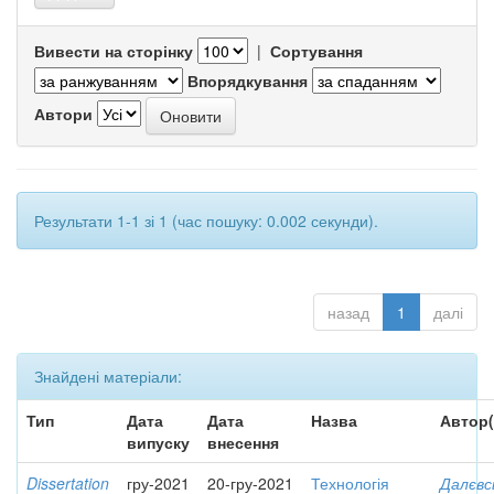
Вивести на сторінку
|
Сортування
Впорядкування
Автори
Результати 1-1 зі 1 (час пошуку: 0.002 секунди).
назад
1
далі
Знайдені матеріали:
Тип
Дата
Дата
Назва
Автор(
випуску
внесення
Dissertation
гру-2021
20-гру-2021
Технологія
Далєвс