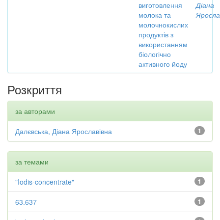
виготовлення
Діана
молока та
Яросла
молочнокислих
продуктів з
використанням
біологічно
активного йоду
Розкриття
за авторами
Далєвська, Діана Ярославівна
1
за темами
"Iodis-concentrate"
1
63.637
1