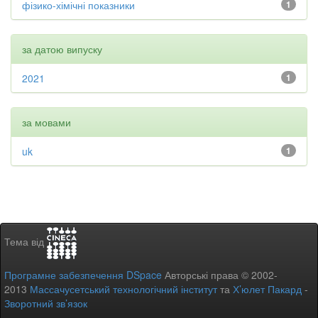
фізико-хімічні показники
1
за датою випуску
2021
1
за мовами
uk
1
Тема від
Програмне забезпечення DSpace
Авторські права © 2002-
2013
Массачусетський технологічний інститут
та
Х’юлет Пакард
-
Зворотний зв’язок